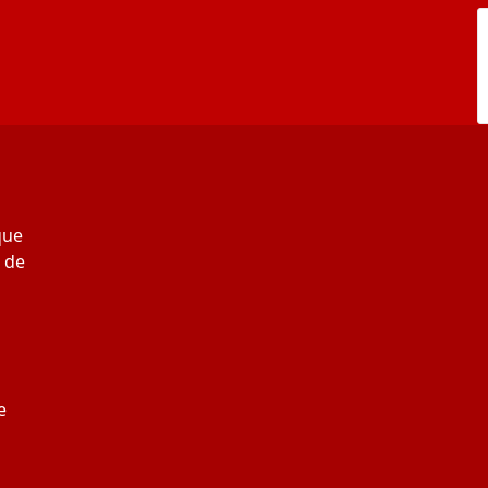
que
 de
e