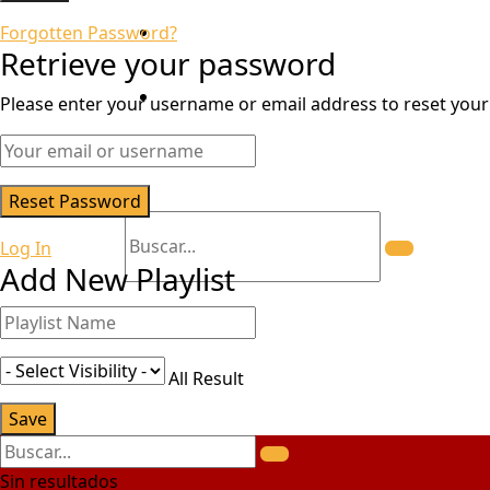
Transparencia
Forgotten Password?
Retrieve your password
Certificaciones
Please enter your username or email address to reset you
Mesa De Partes
Log In
Add New Playlist
Sin resultados
View All Result
Sin resultados