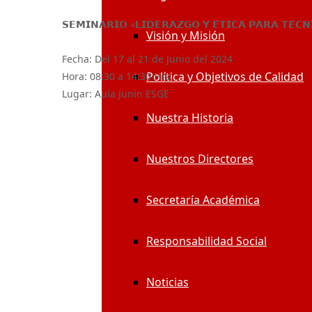
𝗦𝗘𝗠𝗜𝗡𝗔𝗥𝗜𝗢 «𝗟𝗜𝗗𝗘𝗥𝗔𝗭𝗚𝗢 𝗬 𝗘́𝗧𝗜𝗖𝗔 𝗣𝗔𝗥𝗔 𝗧𝗘́𝗖𝗡
Visión y Misión
Fecha:
Del 17 al 21 de Junio del 2024
Política y Objetivos de Calidad
Hora:
08:30 a 14:30 Hrs.
Lugar:
Aula Junín ESGE
Nuestra Historia
Nuestros Directores
Secretaría Académica
Responsabilidad Social
Noticias