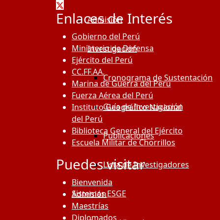
Enlaces de Interés
Admisión
Gobierno del Perú
Ministerio de Defensa
Investigación
Ejército del Perú
CC.FF.AA.
Cronograma de Sustentación
Marina de Guerra del Perú
Fuerza Aérea del Perú
Guía de Investigación
Instituto Geográfico Nacional
del Perú
Biblioteca General del Ejército
Publicaciones
Escuela Militar de Chorrillos
Puedes visitar
Lista de Investigadores
Bienvenida
Sistemas ESGE
Admisión
Maestrías
Diplomados