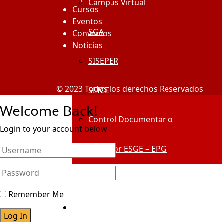
Campus Virtual
Cursos
Eventos
SGA
Convenios
Noticias
SISEPER
© 2023 Todos los derechos Reservados
SEICE
Welcome Back!
Control Documentario
Login to your account below
Geovisor ESGE – EPG
Centro De Información
Remember Me
Alumni