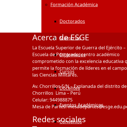
Formación Académica
Doctorados
Acerca de ESGE
Maestrías
La Escuela Superior de Guerra del Ejército –
Escuela de Postgrado, centro académico
Diplomados
comprometido con la excelencia educativa 
permite la formación de líderes en el campo
Cursos
las Ciencias Militares.
Av. Chorrillos S/N – Explanada del distrito de
Docentes
Chorrillos Lima – Perú
Celular: 944988875
Eventos Académicos
Mesa de Partes: mesadepartes@esge.edu.p
Redes sociales
Convenios