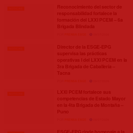
Reconocimiento del sector de
NOTICIAS
responsabilidad fortalece la
formación del LXXI PCEM – 6a
Brigada Blindada
POR
PRENSA ESGE
09/07/2026
Director de la ESGE-EPG
NOTICIAS
supervisa las prácticas
operativas I del LXXI PCEM en la
3ra Brigada de Caballería –
Tacna
POR
PRENSA ESGE
09/07/2026
LXXI PCEM fortalece sus
NOTICIAS
competencias de Estado Mayor
en la 4ta Brigada de Montaña –
Puno
POR
PRENSA ESGE
09/07/2026
ESGE-EPG rinde homenaje a la