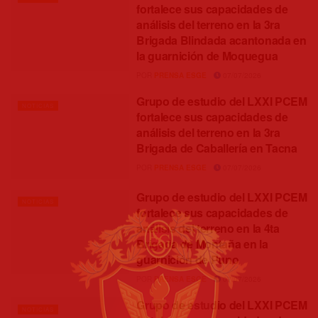
fortalece sus capacidades de
análisis del terreno en la 3ra
Brigada Blindada acantonada en
la guarnición de Moquegua
POR
PRENSA ESGE
07/07/2026
Grupo de estudio del LXXI PCEM
NOTICIAS
fortalece sus capacidades de
análisis del terreno en la 3ra
Brigada de Caballería en Tacna
POR
PRENSA ESGE
07/07/2026
Grupo de estudio del LXXI PCEM
NOTICIAS
fortalece sus capacidades de
análisis del terreno en la 4ta
Brigada de Montaña en la
guarnición de Puno
POR
PRENSA ESGE
07/07/2026
Grupo de estudio del LXXI PCEM
NOTICIAS