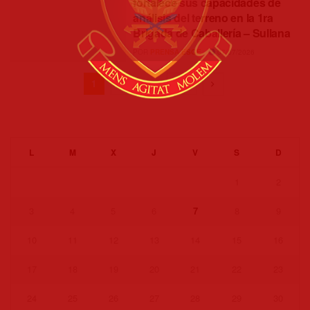
fortalece sus capacidades de
análisis del terreno en la 1ra
Brigada de Caballería – Sullana
POR
PRENSA ESGE
07/07/2026
1
2
…
109
L
M
X
J
V
S
D
1
2
3
4
5
6
7
8
9
10
11
12
13
14
15
16
17
18
19
20
21
22
23
24
25
26
27
28
29
30