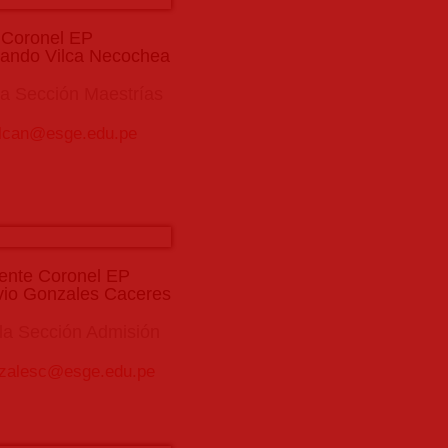
Coronel EP
nando Vilca Necochea
la Sección Maestrías
ilcan@esge.edu.pe
ente Coronel EP
vio Gonzales Caceres
 la Sección Admisión
zalesc@esge.edu.pe