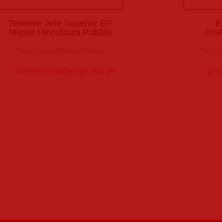
Teniente Jefe Superior EP
E
Miguel Hinostroza Publlas
José
Sección Administrativa
Secci
mhiostrozap@esge.edu.pe
jji