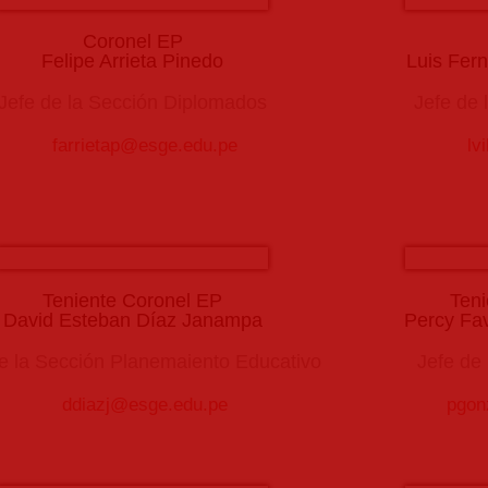
Coronel EP
Felipe Arrieta Pinedo
Luis Fer
Jefe de la Sección Diplomados
Jefe de 
farrietap@esge.edu.pe
lv
Teniente Coronel EP
Teni
David Esteban Díaz Janampa
Percy Fa
e la Sección Planemaiento Educativo
Jefe de
ddiazj@esge.edu.pe
pgon