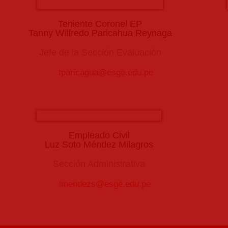
Teniente Coronel EP
Tanny Wilfredo Paricahua Reynaga
Jefe de la Sección Evaluación
tparicagua@esge.edu.pe
Empleado Civil
Luz Soto Méndez Milagros
Sección Administrativa
lmendezs@esge.edu.pe