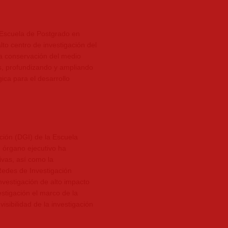
– Escuela de Postgrado en
to centro de investigación del
 la conservación del medio
res, profundizando y ampliando
ica para el desarrollo
ción (DGI) de la Escuela
 órgano ejecutivo ha
vas, así como la
Redes de Investigación
investigación de alto impacto
vestigación el marco de la
isibilidad de la investigación