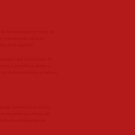
n de la investigación como un
r orientándolo hacia la
ón de la realidad.
gativo, por el contrario, la
cas y científicas dentro y
ión de los principios y valores
stgrado determina un marco
da en políticas y líneas de
n todos los programas de