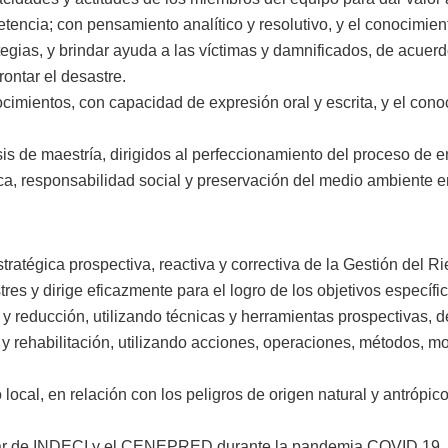
tencia; con pensamiento analítico y resolutivo, y el conocimien
tegias, y brindar ayuda a las víctimas y damnificados, de acuer
rontar el desastre.
ocimientos, con capacidad de expresión oral y escrita, y el con
esis de maestría, dirigidos al perfeccionamiento del proceso de 
ica, responsabilidad social y preservación del medio ambiente 
tratégica prospectiva, reactiva y correctiva de la Gestión del R
es y dirige eficazmente para el logro de los objetivos específi
 y reducción, utilizando técnicas y herramientas prospectivas, d
 y rehabilitación, utilizando acciones, operaciones, métodos, m
l o local, en relación con los peligros de origen natural y antróp
onar de INDECI y el CENEPRED durante la pandemia COVID 19.