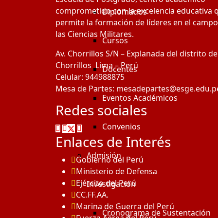
comprometido con la excelencia educativa 
Diplomados
permite la formación de líderes en el campo
las Ciencias Militares.
Cursos
Av. Chorrillos S/N – Explanada del distrito de
Chorrillos Lima – Perú
Docentes
Celular: 944988875
Mesa de Partes: mesadepartes@esge.edu.p
Eventos Académicos
Redes sociales
Convenios
Enlaces de Interés
Admisión
Gobierno del Perú
Ministerio de Defensa
Ejército del Perú
Investigación
CC.FF.AA.
Marina de Guerra del Perú
Cronograma de Sustentación