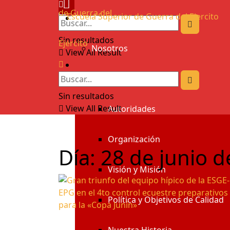
Menú
Sin resultados
Nosotros
View All Result
Bienvenida
Sin resultados
View All Result
Autoridades
Organización
Día:
28 de junio d
Visión y Misión
Política y Objetivos de Calidad