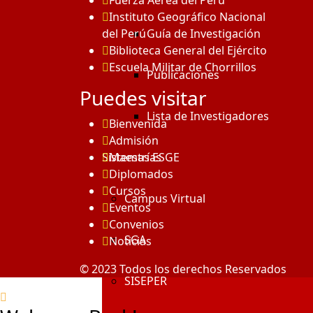
Fuerza Aérea del Perú
Instituto Geográfico Nacional
del Perú
Guía de Investigación
Biblioteca General del Ejército
Escuela Militar de Chorrillos
Publicaciones
Puedes visitar
Lista de Investigadores
Bienvenida
Admisión
Sistemas ESGE
Maestrías
Diplomados
Cursos
Campus Virtual
Eventos
Convenios
SGA
Noticias
© 2023 Todos los derechos Reservados
SISEPER