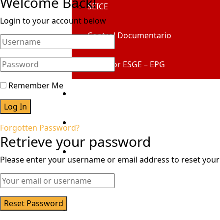
Welcome Back!
SEICE
Login to your account below
Control Documentario
Geovisor ESGE – EPG
Remember Me
Centro De Información
Alumni
Forgotten Password?
Retrieve your password
Transparencia
Please enter your username or email address to reset you
Certificaciones
Mesa De Partes