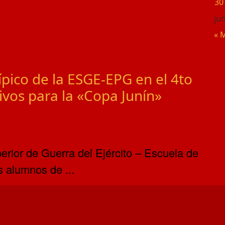
30
ju
« 
ípico de la ESGE-EPG en el 4to
ivos para la «Copa Junín»
erior de Guerra del Ejército – Escuela de
s alumnos de ...