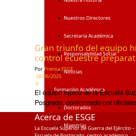
Nuestra Historia
Nuestros Directores
Secretaría Académica
Gran triunfo del equipo h
Responsabilidad Social
control ecuestre preparat
Por
Prensa ESGE
Noticias
28/06/2025
0
Formación Académica
El equipo hípico de la Escuela Sup
Posgrado, conformado por oficiale
Doctorados
Acerca de ESGE
Maestrías
La Escuela Superior de Guerra del Ejército –
Escuela de Postgrado, centro académico