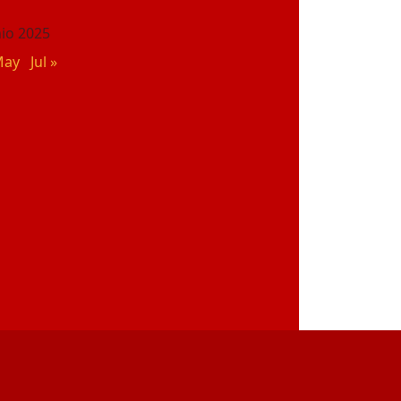
nio 2025
May
Jul »