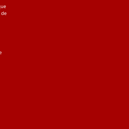
que
 de
e