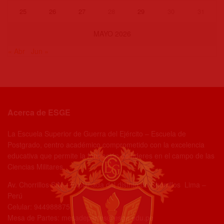
25
26
27
28
29
30
31
MAYO 2026
« Abr
Jun »
Acerca de ESGE
La Escuela Superior de Guerra del Ejército – Escuela de
Postgrado, centro académico comprometido con la excelencia
educativa que permite la formación de líderes en el campo de las
Ciencias Militares.
Av. Chorrillos S/N – Explanada del distrito de Chorrillos Lima –
Perú
Celular: 944988875
Mesa de Partes: mesadepartes@esge.edu.pe