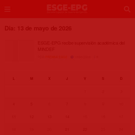
Día:
13 de mayo de 2026
ESGE-EPG recibe supervisión académica del
MINDEF
POR
PRENSA ESGE
13/05/2026
0
L
M
X
J
V
S
D
1
2
3
4
5
6
7
8
9
10
11
12
13
14
15
16
17
18
19
20
21
22
23
24