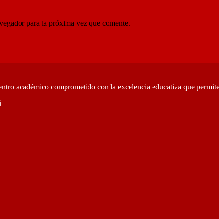
avegador para la próxima vez que comente.
entro académico comprometido con la excelencia educativa que permite l
ú