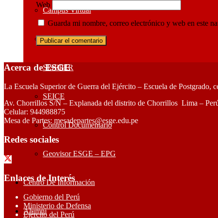
Web
Campus Virtual
Guarda mi nombre, correo electrónico y web en este n
SGA
Acerca de ESGE
SISEPER
La Escuela Superior de Guerra del Ejército – Escuela de Postgrado, c
SEICE
Av. Chorrillos S/N – Explanada del distrito de Chorrillos Lima – Per
Celular: 944988875
Mesa de Partes: mesadepartes@esge.edu.pe
Control Documentario
Redes sociales
Geovisor ESGE – EPG
Enlaces de Interés
Centro De Información
Gobierno del Perú
Ministerio de Defensa
Alumni
Ejército del Perú