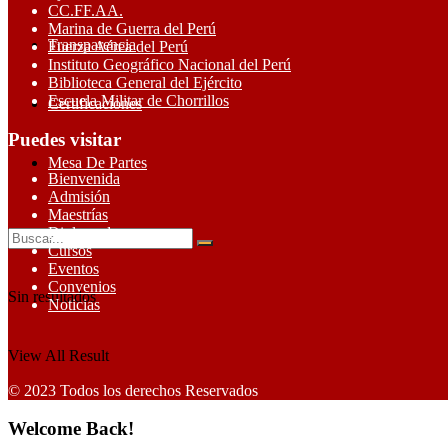
CC.FF.AA.
Marina de Guerra del Perú
Transparencia
Fuerza Aérea del Perú
Instituto Geográfico Nacional del Perú
Biblioteca General del Ejército
Escuela Militar de Chorrillos
Certificaciones
Puedes visitar
Mesa De Partes
Bienvenida
Admisión
Maestrías
Diplomados
Cursos
Eventos
Convenios
Sin resultados
Noticias
View All Result
© 2023 Todos los derechos Reservados
Welcome Back!