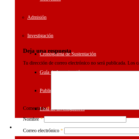
Admisión
Investigación
Deja una respuesta
Cronograma de Sustentación
Tu dirección de correo electrónico no será publicada.
Los c
Guía de Investigación
Publicaciones
Comentario
*
Lista de Investigadores
Nombre
*
Sistemas ESGE
Correo electrónico
*