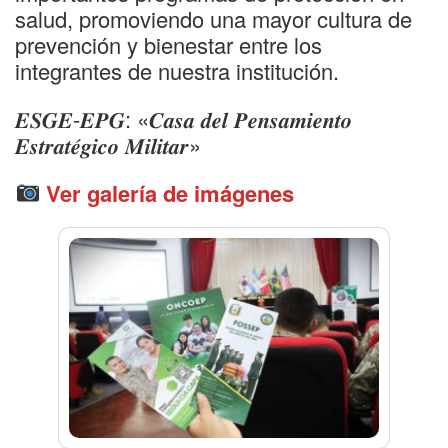
salud, promoviendo una mayor cultura de
prevención y bienestar entre los
integrantes de nuestra institución.
𝑬𝑺𝑮𝑬-𝑬𝑷𝑮: «𝑪𝒂𝒔𝒂 𝒅𝒆𝒍 𝑷𝒆𝒏𝒔𝒂𝒎𝒊𝒆𝒏𝒕𝒐
𝑬𝒔𝒕𝒓𝒂𝒕𝒆́𝒈𝒊𝒄𝒐 𝑴𝒊𝒍𝒊𝒕𝒂𝒓»
Ver galería de imágenes