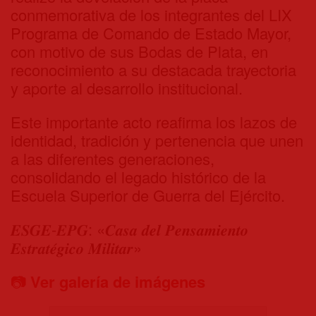
conmemorativa de los integrantes del LIX
Programa de Comando de Estado Mayor,
con motivo de sus Bodas de Plata, en
reconocimiento a su destacada trayectoria
y aporte al desarrollo institucional.
Este importante acto reafirma los lazos de
identidad, tradición y pertenencia que unen
a las diferentes generaciones,
consolidando el legado histórico de la
Escuela Superior de Guerra del Ejército.
𝑬𝑺𝑮𝑬-𝑬𝑷𝑮: «𝑪𝒂𝒔𝒂 𝒅𝒆𝒍 𝑷𝒆𝒏𝒔𝒂𝒎𝒊𝒆𝒏𝒕𝒐
𝑬𝒔𝒕𝒓𝒂𝒕𝒆́𝒈𝒊𝒄𝒐 𝑴𝒊𝒍𝒊𝒕𝒂𝒓»
📷
Ver galería de imágenes