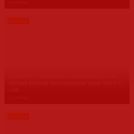
21/07/2026
NOTICIAS
ESGE-EPG fortalece las competencias de sus
oficiales alumnos con conferencia sobre UAS Y C-
UAS
14/07/2026
NOTICIAS