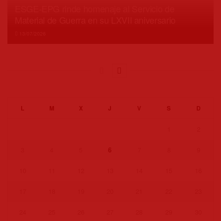
ESGE-EPG rinde homenaje al Servicio de
Material de Guerra en su LXVII aniversario
13/07/2026
L
M
X
J
V
S
D
1
2
3
4
5
6
7
8
9
10
11
12
13
14
15
16
17
18
19
20
21
22
23
24
25
26
27
28
29
30