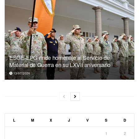
ESGE-EPG rinde homenaje al Servicio de
Material de Guerra en su LXVII aniversario
13/07/2026
L
M
X
J
V
S
D
1
2