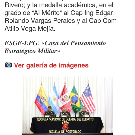
Rivero; y la medalla académica, en el
grado de “Al Mérito” al Cap Ing Edgar
Rolando Vargas Perales y al Cap Com
Atilio Vega Mejía.
𝑬𝑺𝑮𝑬-𝑬𝑷𝑮: «𝑪𝒂𝒔𝒂 𝒅𝒆𝒍 𝑷𝒆𝒏𝒔𝒂𝒎𝒊𝒆𝒏𝒕𝒐
𝑬𝒔𝒕𝒓𝒂𝒕𝒆́𝒈𝒊𝒄𝒐 𝑴𝒊𝒍𝒊𝒕𝒂𝒓»
Ver galería de imágenes