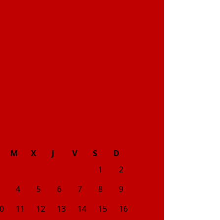
M
X
J
V
S
D
1
2
4
5
6
7
8
9
0
11
12
13
14
15
16