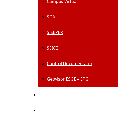
Campus Virtual
SGA
SISEPER
SEICE
Control Documentario
Geovisor ESGE – EPG
Centro De Información
Alumni