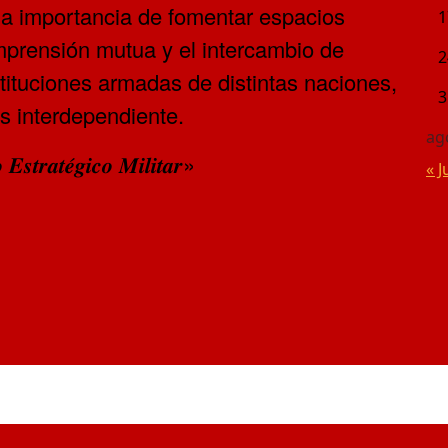
la importancia de fomentar espacios
1
prensión mutua y el intercambio de
2
stituciones armadas de distintas naciones,
3
s interdependiente.
ag
𝒕𝒓𝒂𝒕𝒆́𝒈𝒊𝒄𝒐 𝑴𝒊𝒍𝒊𝒕𝒂𝒓»
« J