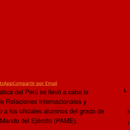
tsApp
Compartir por Email
ática del
Perú se llevó a cabo la
L
e Relaciones Internacionales y
do a los oficiales alumnos del grado de
3
 Mando del Ejército (PAME).
1