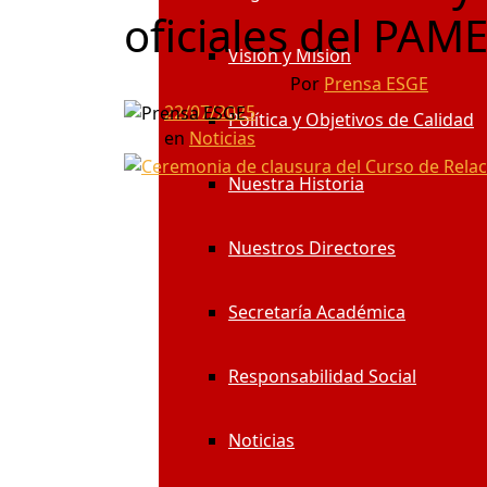
oficiales del PAM
Visión y Misión
Por
Prensa ESGE
22/07/2025
Política y Objetivos de Calidad
en
Noticias
Nuestra Historia
Nuestros Directores
Secretaría Académica
Responsabilidad Social
Noticias