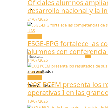
Oficiales alumnos amplían
desarrollo nacional y la i
Transparencia
21/07/2026
Certificaciones
Noticias
Mesa De Partes
ESGE-EPG fortalece las co
alumnos con conferencia
14/07/2026
Sin resultados
Noticias
LXXI PCEM presenta los re
View All Result
operativas I en las gran
13/07/2026