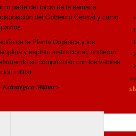
omo parte del inicio de la semana
disposición del Gobierno Central y como
3
patrios.
1
pación de la Planta Orgánica y los
1
iplina y espíritu institucional, rindieron
2
eafirmando su compromiso con los valores
3
ión militar.
ag
𝒕𝒓𝒂𝒕𝒆́𝒈𝒊𝒄𝒐 𝑴𝒊𝒍𝒊𝒕𝒂𝒓»
« J