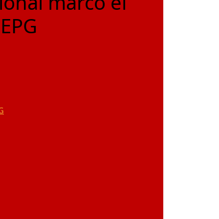
ional marcó el
-EPG