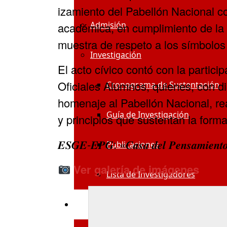
izamiento del Pabellón Nacional c
Admisión
académica, en cumplimiento de la 
muestra de respeto a los símbolos 
Investigación
El acto cívico contó con la partici
Oficiales Alumnos, quienes, con disc
Cronograma de Sustentación
homenaje al Pabellón Nacional, r
Guía de Investigación
y principios que sustentan la formac
𝑬𝑺𝑮𝑬-𝑬𝑷𝑮: «𝑪𝒂𝒔𝒂 𝒅𝒆𝒍 𝑷𝒆𝒏𝒔𝒂𝒎𝒊𝒆𝒏𝒕𝒐 𝑬
Publicaciones
Ver galería de imágenes
Lista de Investigadores
Sistemas ESGE