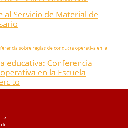
al Servicio de Material de
sario
ia educativa: Conferencia
operativa en la Escuela
ército
que
 de