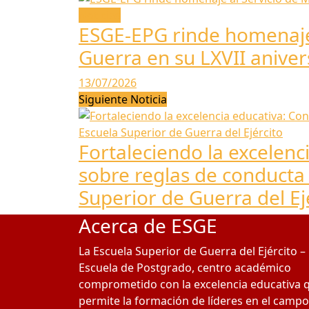
Noticias
ESGE-EPG rinde homenaje 
Guerra en su LXVII aniver
13/07/2026
Siguiente Noticia
Fortaleciendo la excelenc
sobre reglas de conducta 
Superior de Guerra del Ej
Acerca de ESGE
La Escuela Superior de Guerra del Ejército –
Escuela de Postgrado, centro académico
comprometido con la excelencia educativa 
permite la formación de líderes en el campo