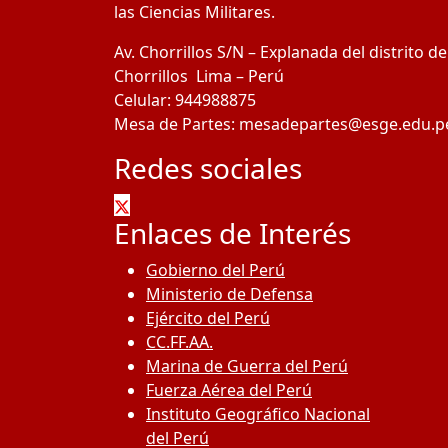
las Ciencias Militares.
Av. Chorrillos S/N – Explanada del distrito de
Chorrillos Lima – Perú
Celular: 944988875
Mesa de Partes: mesadepartes@esge.edu.p
Redes sociales
Enlaces de Interés
Gobierno del Perú
Ministerio de Defensa
Ejército del Perú
CC.FF.AA.
Marina de Guerra del Perú
Fuerza Aérea del Perú
Instituto Geográfico Nacional
del Perú