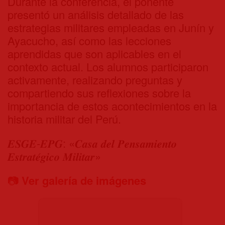
Durante la conferencia, el ponente
presentó un análisis detallado de las
estrategias militares empleadas en Junín y
Ayacucho, así como las lecciones
aprendidas que son aplicables en el
contexto actual. Los alumnos participaron
activamente, realizando preguntas y
compartiendo sus reflexiones sobre la
importancia de estos acontecimientos en la
historia militar del Perú.
𝑬𝑺𝑮𝑬-𝑬𝑷𝑮: «𝑪𝒂𝒔𝒂 𝒅𝒆𝒍 𝑷𝒆𝒏𝒔𝒂𝒎𝒊𝒆𝒏𝒕𝒐
𝑬𝒔𝒕𝒓𝒂𝒕𝒆́𝒈𝒊𝒄𝒐 𝑴𝒊𝒍𝒊𝒕𝒂𝒓»
📷
Ver galería de imágenes