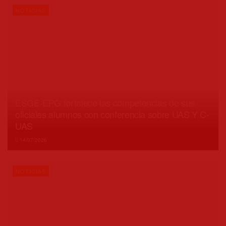
NOTICIAS
ESGE-EPG fortalece las competencias de sus
oficiales alumnos con conferencia sobre UAS Y C-
UAS
14/07/2026
NOTICIAS