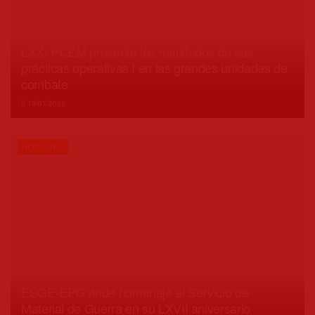
LXXI PCEM presenta los resultados de sus
prácticas operativas I en las grandes unidades de
combate
13/07/2026
NOTICIAS
ESGE-EPG rinde homenaje al Servicio de
Material de Guerra en su LXVII aniversario