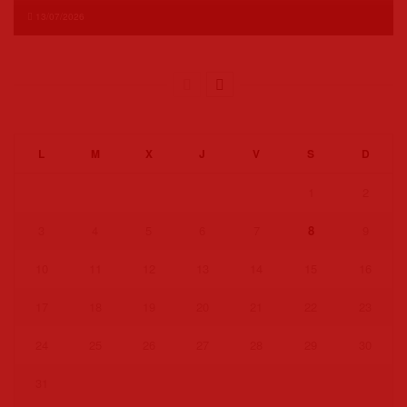
13/07/2026
L
M
X
J
V
S
D
1
2
3
4
5
6
7
8
9
10
11
12
13
14
15
16
17
18
19
20
21
22
23
24
25
26
27
28
29
30
31