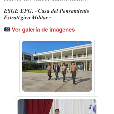
𝑬𝑺𝑮𝑬-𝑬𝑷𝑮: «𝑪𝒂𝒔𝒂 𝒅𝒆𝒍 𝑷𝒆𝒏𝒔𝒂𝒎𝒊𝒆𝒏𝒕𝒐
𝑬𝒔𝒕𝒓𝒂𝒕𝒆́𝒈𝒊𝒄𝒐 𝑴𝒊𝒍𝒊𝒕𝒂𝒓»
Ver galería de imágenes