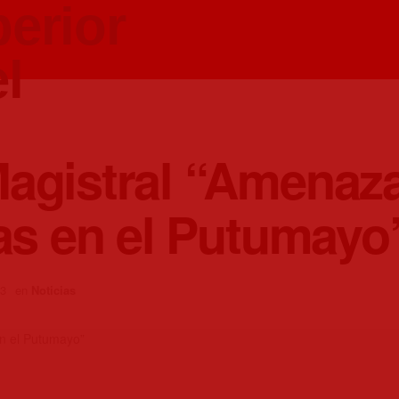
Magistral “Amenaz
zas en el Putumayo
23
en
Noticias