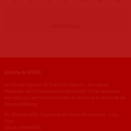
24
25
26
27
28
29
30
31
AGOSTO 2026
« Jul
Acerca de ESGE
La Escuela Superior de Guerra del Ejército – Escuela de
Postgrado, centro académico comprometido con la excelencia
educativa que permite la formación de líderes en el campo de las
Ciencias Militares.
Av. Chorrillos S/N – Explanada del distrito de Chorrillos Lima –
Perú
Celular: 944988875