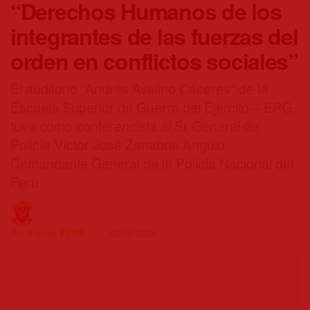
“Derechos Humanos de los
integrantes de las fuerzas del
orden en conflictos sociales”
El auditorio “Andrés Avelino Cáceres” de la
Escuela Superior de Guerra del Ejército – EPG,
tuvo como conferencista al Sr General de
Policía Víctor José Zanabria Angulo,
Comandante General de la Policía Nacional del
Perú.
Por
Prensa ESGE
09/04/2024