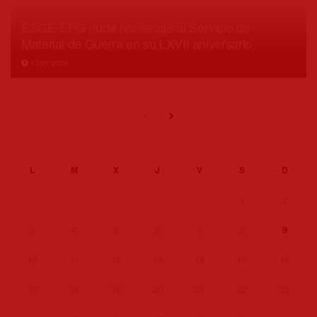
ESGE-EPG rinde homenaje al Servicio de
Material de Guerra en su LXVII aniversario
13/07/2026
L
M
X
J
V
S
D
1
2
3
4
5
6
7
8
9
10
11
12
13
14
15
16
17
18
19
20
21
22
23