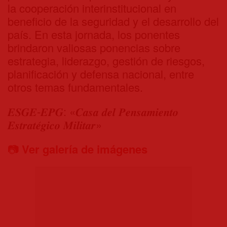
la cooperación interinstitucional en
beneficio de la seguridad y el desarrollo del
país. En esta jornada, los ponentes
brindaron valiosas ponencias sobre
estrategia, liderazgo, gestión de riesgos,
planificación y defensa nacional, entre
otros temas fundamentales.
𝑬𝑺𝑮𝑬-𝑬𝑷𝑮: «𝑪𝒂𝒔𝒂 𝒅𝒆𝒍 𝑷𝒆𝒏𝒔𝒂𝒎𝒊𝒆𝒏𝒕𝒐
𝑬𝒔𝒕𝒓𝒂𝒕𝒆́𝒈𝒊𝒄𝒐 𝑴𝒊𝒍𝒊𝒕𝒂𝒓»
📷
Ver galería de imágenes