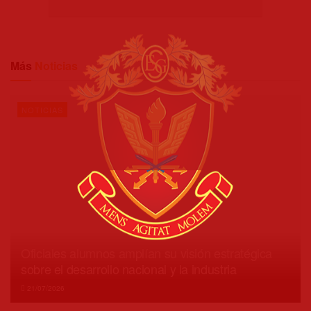
Más
Noticias
NOTICIAS
Oficiales alumnos amplían su visión estratégica
sobre el desarrollo nacional y la industria
21/07/2026