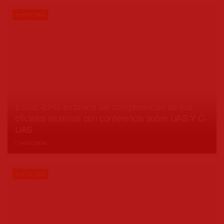
NOTICIAS
ESGE-EPG fortalece las competencias de sus
oficiales alumnos con conferencia sobre UAS Y C-
UAS
14/07/2026
NOTICIAS