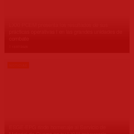
LXXI PCEM presenta los resultados de sus
prácticas operativas I en las grandes unidades de
combate
13/07/2026
NOTICIAS
ESGE-EPG rinde homenaje al Servicio de
Material de Guerra en su LXVII aniversario