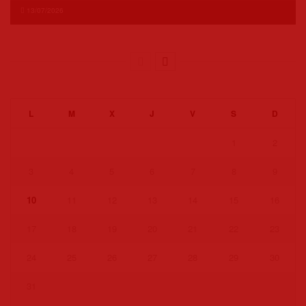
13/07/2026
L
M
X
J
V
S
D
1
2
3
4
5
6
7
8
9
10
11
12
13
14
15
16
17
18
19
20
21
22
23
24
25
26
27
28
29
30
31