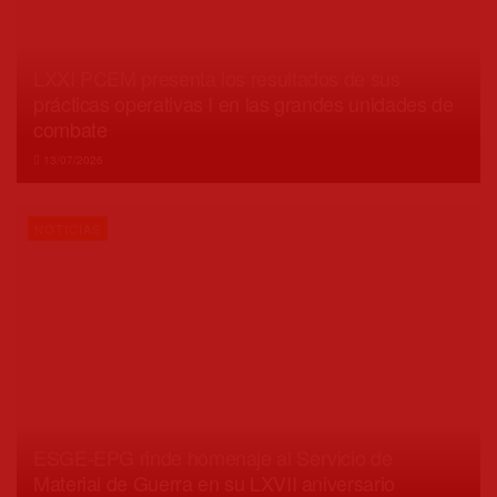
LXXI PCEM presenta los resultados de sus
prácticas operativas I en las grandes unidades de
combate
13/07/2026
NOTICIAS
ESGE-EPG rinde homenaje al Servicio de
Material de Guerra en su LXVII aniversario