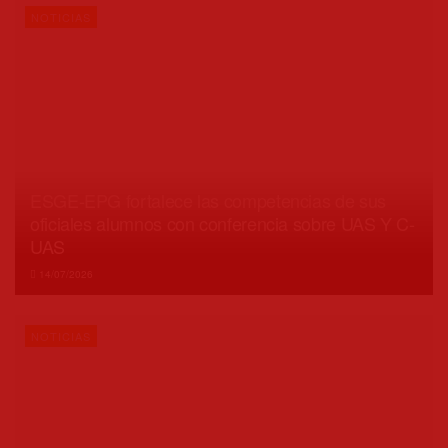
NOTICIAS
ESGE-EPG fortalece las competencias de sus
oficiales alumnos con conferencia sobre UAS Y C-
UAS
14/07/2026
NOTICIAS