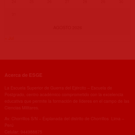
24
25
26
27
28
29
30
31
AGOSTO 2026
« Jul
Acerca de ESGE
La Escuela Superior de Guerra del Ejército – Escuela de
Postgrado, centro académico comprometido con la excelencia
educativa que permite la formación de líderes en el campo de las
Ciencias Militares.
Av. Chorrillos S/N – Explanada del distrito de Chorrillos Lima –
Perú
Celular: 944988875