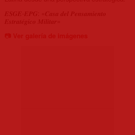
𝑬𝑺𝑮𝑬-𝑬𝑷𝑮: «𝑪𝒂𝒔𝒂 𝒅𝒆𝒍 𝑷𝒆𝒏𝒔𝒂𝒎𝒊𝒆𝒏𝒕𝒐
𝑬𝒔𝒕𝒓𝒂𝒕𝒆́𝒈𝒊𝒄𝒐 𝑴𝒊𝒍𝒊𝒕𝒂𝒓»
📷
Ver galería de imágenes