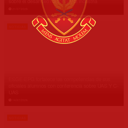
sobre el desarrollo nacional y la industria
21/07/2026
NOTICIAS
ESGE-EPG fortalece las competencias de sus
oficiales alumnos con conferencia sobre UAS Y C-
UAS
14/07/2026
NOTICIAS