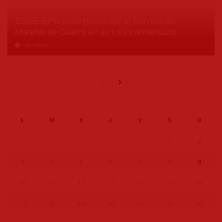
ESGE-EPG rinde homenaje al Servicio de
Material de Guerra en su LXVII aniversario
13/07/2026
L
M
X
J
V
S
D
1
2
3
4
5
6
7
8
9
10
11
12
13
14
15
16
17
18
19
20
21
22
23