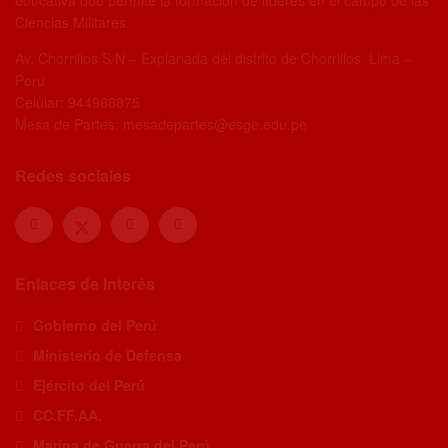
educativa que permite la formación de líderes en el campo de las
Ciencias Militares.
Av. Chorrillos S/N – Explanada del distrito de Chorrillos Lima –
Perú
Celular: 944988875
Mesa de Partes: mesadepartes@esge.edu.pe
Redes sociales
Enlaces de Interés
Gobierno del Perú
Ministerio de Defensa
Ejército del Perú
CC.FF.AA.
Marina de Guerra del Perú