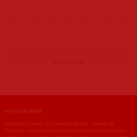
10
11
12
13
14
15
16
17
18
19
20
21
22
23
24
25
26
27
28
29
30
31
AGOSTO 2026
« Jul
Acerca de ESGE
La Escuela Superior de Guerra del Ejército – Escuela de
Postgrado, centro académico comprometido con la excelencia