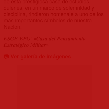
de esta prestigiosa casa de estudios,
quienes, en un marco de solemnidad y
disciplina, rindieron homenaje a uno de los
más importantes símbolos de nuestra
Nación.
𝑬𝑺𝑮𝑬-𝑬𝑷𝑮: «𝑪𝒂𝒔𝒂 𝒅𝒆𝒍 𝑷𝒆𝒏𝒔𝒂𝒎𝒊𝒆𝒏𝒕𝒐
𝑬𝒔𝒕𝒓𝒂𝒕𝒆́𝒈𝒊𝒄𝒐 𝑴𝒊𝒍𝒊𝒕𝒂𝒓»
📷
Ver galería de imágenes