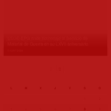
ESGE-EPG rinde homenaje al Servicio de
Material de Guerra en su LXVII aniversario
13/07/2026
L
M
X
J
V
S
D
1
2
3
4
5
6
7
8
9