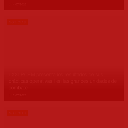
14/07/2026
NOTICIAS
LXXI PCEM presenta los resultados de sus
prácticas operativas I en las grandes unidades de
combate
13/07/2026
NOTICIAS