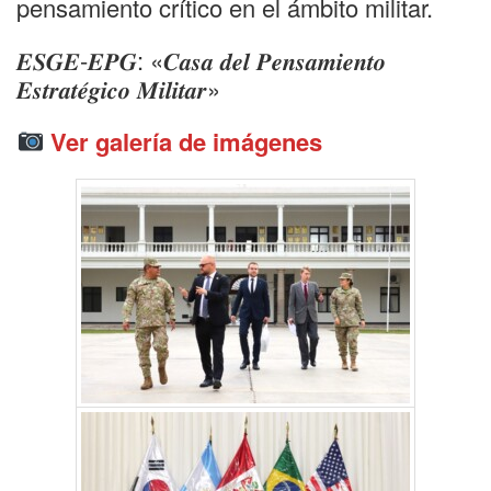
pensamiento crítico en el ámbito militar.
𝑬𝑺𝑮𝑬-𝑬𝑷𝑮: «𝑪𝒂𝒔𝒂 𝒅𝒆𝒍 𝑷𝒆𝒏𝒔𝒂𝒎𝒊𝒆𝒏𝒕𝒐
𝑬𝒔𝒕𝒓𝒂𝒕𝒆́𝒈𝒊𝒄𝒐 𝑴𝒊𝒍𝒊𝒕𝒂𝒓»
Ver galería de imágenes