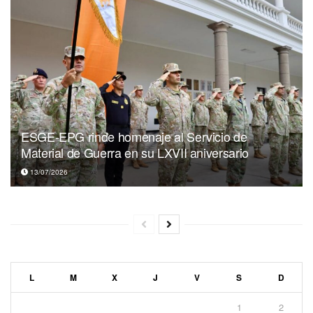
ESGE-EPG rinde homenaje al Servicio de
Material de Guerra en su LXVII aniversario
13/07/2026
L
M
X
J
V
S
D
1
2