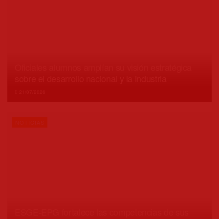
Oficiales alumnos amplían su visión estratégica
sobre el desarrollo nacional y la industria
21/07/2026
NOTICIAS
ESGE-EPG fortalece las competencias de sus