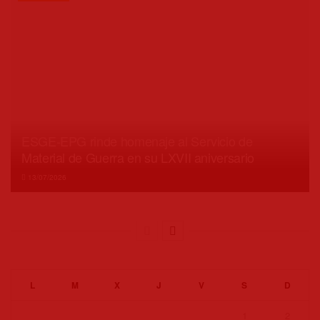
ESGE-EPG rinde homenaje al Servicio de
Material de Guerra en su LXVII aniversario
13/07/2026
L
M
X
J
V
S
D
1
2