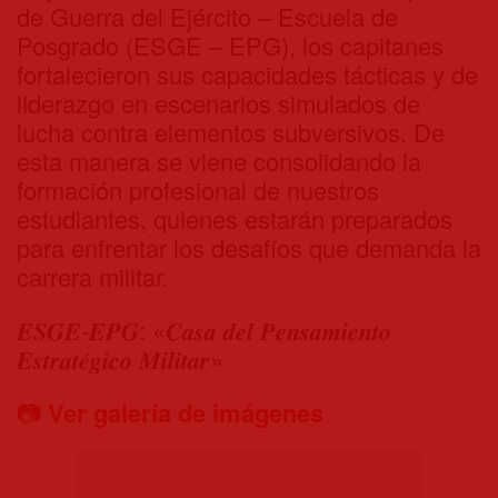
de Guerra del Ejército – Escuela de
Posgrado (ESGE – EPG), los capitanes
fortalecieron sus capacidades tácticas y de
liderazgo en escenarios simulados de
lucha contra elementos subversivos. De
esta manera se viene consolidando la
formación profesional de nuestros
estudiantes, quienes estarán preparados
para enfrentar los desafíos que demanda la
carrera militar.
𝑬𝑺𝑮𝑬-𝑬𝑷𝑮: «𝑪𝒂𝒔𝒂 𝒅𝒆𝒍 𝑷𝒆𝒏𝒔𝒂𝒎𝒊𝒆𝒏𝒕𝒐
𝑬𝒔𝒕𝒓𝒂𝒕𝒆́𝒈𝒊𝒄𝒐 𝑴𝒊𝒍𝒊𝒕𝒂𝒓»
📷
Ver galería de imágenes