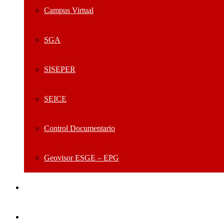
Campus Virtual
SGA
SISEPER
SEICE
Control Documentario
Geovisor ESGE – EPG
Centro De Información
Alumni