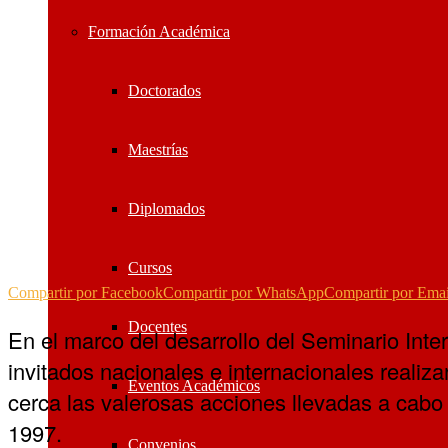
Formación Académica
Doctorados
Maestrías
Diplomados
Cursos
Compartir por Facebook
Compartir por WhatsApp
Compartir por Emai
Docentes
En
el marco del desarrollo del Seminario Inter
invitados nacionales e internacionales real
Eventos Académicos
cerca las valerosas acciones llevadas a cabo 
1997.
Convenios