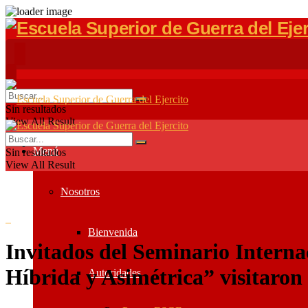
Sin resultados
View All Result
Menú
Sin resultados
View All Result
Nosotros
Bienvenida
Invitados del Seminario Interna
Híbrida y Asimétrica” visitar
Autoridades