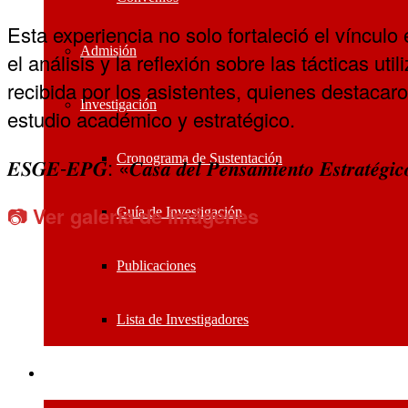
Esta experiencia no solo fortaleció el vínculo 
Admisión
el análisis y la reflexión sobre las tácticas 
recibida por los asistentes, quienes destacar
Investigación
estudio académico y estratégico.
Cronograma de Sustentación
𝑬𝑺𝑮𝑬-𝑬𝑷𝑮: «𝑪𝒂𝒔𝒂 𝒅𝒆𝒍 𝑷𝒆𝒏𝒔𝒂𝒎𝒊𝒆𝒏𝒕𝒐 𝑬𝒔𝒕𝒓𝒂𝒕𝒆́𝒈𝒊𝒄
📷
Ver galería de imágenes
Guía de Investigación
Publicaciones
Lista de Investigadores
Sistemas ESGE