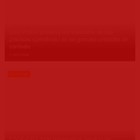
LXXI PCEM presenta los resultados de sus
prácticas operativas I en las grandes unidades de
combate
13/07/2026
NOTICIAS
ESGE-EPG rinde homenaje al Servicio de