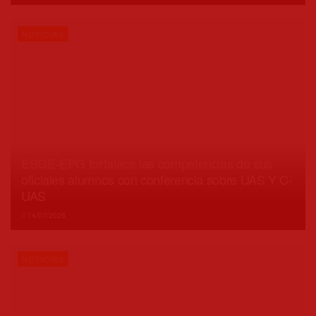
NOTICIAS
ESGE-EPG fortalece las competencias de sus
oficiales alumnos con conferencia sobre UAS Y C-
UAS
14/07/2026
NOTICIAS