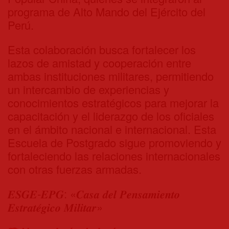
programa de Alto Mando del Ejército del
Perú.
Esta colaboración busca fortalecer los
lazos de amistad y cooperación entre
ambas instituciones militares, permitiendo
un intercambio de experiencias y
conocimientos estratégicos para mejorar la
capacitación y el liderazgo de los oficiales
en el ámbito nacional e internacional. Esta
Escuela de Postgrado sigue promoviendo y
fortaleciendo las relaciones internacionales
con otras fuerzas armadas.
𝑬𝑺𝑮𝑬-𝑬𝑷𝑮: «𝑪𝒂𝒔𝒂 𝒅𝒆𝒍 𝑷𝒆𝒏𝒔𝒂𝒎𝒊𝒆𝒏𝒕𝒐
𝑬𝒔𝒕𝒓𝒂𝒕𝒆́𝒈𝒊𝒄𝒐 𝑴𝒊𝒍𝒊𝒕𝒂𝒓»