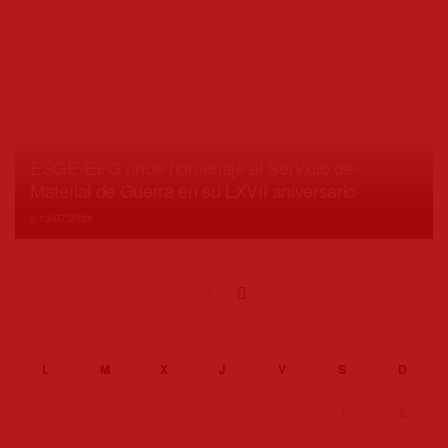
ESGE-EPG rinde homenaje al Servicio de
Material de Guerra en su LXVII aniversario
13/07/2026
L
M
X
J
V
S
D
1
2