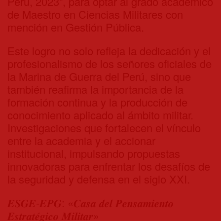
Perú, 2023”, para optar al grado académico
de Maestro en Ciencias Militares con
mención en Gestión Pública.
Este logro no solo refleja la dedicación y el
profesionalismo de los señores oficiales de
la Marina de Guerra del Perú, sino que
también reafirma la importancia de la
formación continua y la producción de
conocimiento aplicado al ámbito militar.
Investigaciones que fortalecen el vínculo
entre la academia y el accionar
institucional, impulsando propuestas
innovadoras para enfrentar los desafíos de
la seguridad y defensa en el siglo XXI.
𝑬𝑺𝑮𝑬-𝑬𝑷𝑮: «𝑪𝒂𝒔𝒂 𝒅𝒆𝒍 𝑷𝒆𝒏𝒔𝒂𝒎𝒊𝒆𝒏𝒕𝒐
𝑬𝒔𝒕𝒓𝒂𝒕𝒆́𝒈𝒊𝒄𝒐 𝑴𝒊𝒍𝒊𝒕𝒂𝒓»