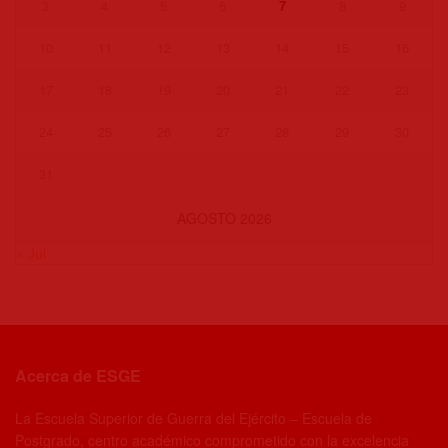
3
4
5
6
7
8
9
10
11
12
13
14
15
16
17
18
19
20
21
22
23
24
25
26
27
28
29
30
31
AGOSTO 2026
« Jul
Acerca de ESGE
La Escuela Superior de Guerra del Ejército – Escuela de
Postgrado, centro académico comprometido con la excelencia