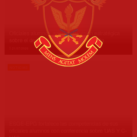
Oficiales alumnos amplían su visión estratégica
sobre el desarrollo nacional y la industria
21/07/2026
NOTICIAS
ESGE-EPG fortalece las competencias de sus
oficiales alumnos con conferencia sobre UAS Y C-