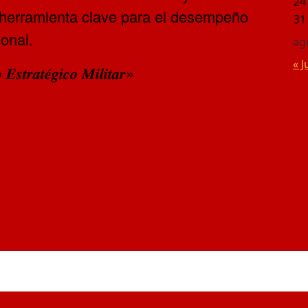
24
 herramienta clave para el desempeño
31
ional.
ag
« J
𝒕𝒓𝒂𝒕𝒆́𝒈𝒊𝒄𝒐 𝑴𝒊𝒍𝒊𝒕𝒂𝒓»