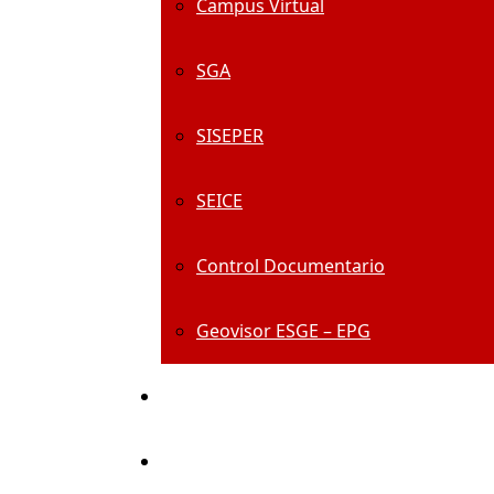
Campus Virtual
SGA
SISEPER
SEICE
Control Documentario
Geovisor ESGE – EPG
Centro De Información
Alumni