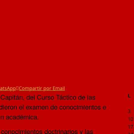
hatsApp
Compartir por Email
 Capitán, del Curso Táctico de las
L
ndieron el examen de conocimientos e
3
ón académica.
10
17
 conocimientos doctrinarios y las