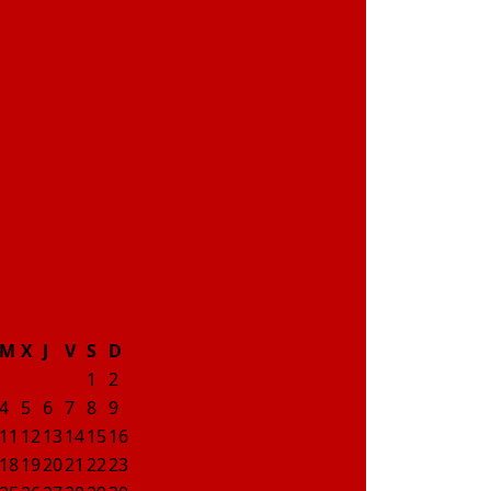
M
X
J
V
S
D
1
2
4
5
6
7
8
9
11
12
13
14
15
16
18
19
20
21
22
23