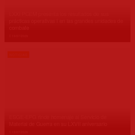
LXXI PCEM presenta los resultados de sus
prácticas operativas I en las grandes unidades de
combate
13/07/2026
NOTICIAS
ESGE-EPG rinde homenaje al Servicio de
Material de Guerra en su LXVII aniversario
13/07/2026