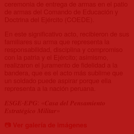
ceremonia de entrega de armas en el patio
de armas del Comando de Educación y
Doctrina del Ejército (COEDE).
En este significativo acto, recibieron de sus
familiares su arma que representa la
responsabilidad, disciplina y compromiso
con la patria y el Ejército; asimismo,
realizaron el juramento de fidelidad a la
bandera, que es el acto más sublime que
un soldado puede aspirar porque ella
representa a la nación peruana.
𝑬𝑺𝑮𝑬-𝑬𝑷𝑮: «𝑪𝒂𝒔𝒂 𝒅𝒆𝒍 𝑷𝒆𝒏𝒔𝒂𝒎𝒊𝒆𝒏𝒕𝒐
𝑬𝒔𝒕𝒓𝒂𝒕𝒆́𝒈𝒊𝒄𝒐 𝑴𝒊𝒍𝒊𝒕𝒂𝒓»
📷
Ver galería de imágenes