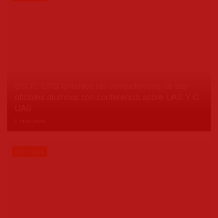
ESGE-EPG fortalece las competencias de sus
oficiales alumnos con conferencia sobre UAS Y C-
UAS
14/07/2026
NOTICIAS