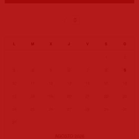
L
M
X
J
V
S
D
1
2
3
4
5
6
7
8
9
10
11
12
13
14
15
16
17
18
19
20
21
22
23
24
25
26
27
28
29
30
31
AGOSTO 2026