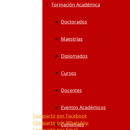
Formación Académica
Doctorados
Maestrías
Diplomados
Cursos
Docentes
Eventos Académicos
Compartir por Facebook
Compartir por WhatsApp
Convenios
Compartir por Email