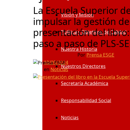
La Escuela Superior d
Visión y Misión
impulsar la gestión de
presentación del libro
Política y Objetivos de Calidad
paso a paso de PLS-S
Nuestra Historia
Por
Prensa ESGE
10/05/2024
Nuestros Directores
en
Noticias
Secretaría Académica
Responsabilidad Social
Noticias