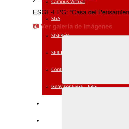
Campus Virtual
ESGE-EPG: “Casa del Pensamiento 
SGA
📷
Ver galería de imágenes
SISEPER
SEICE
Control Documentario
Geovisor ESGE – EPG
Centro De Información
Alumni