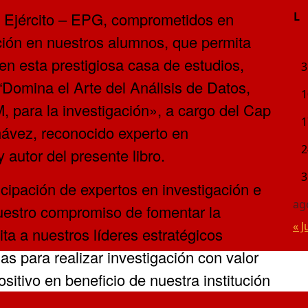
l Ejército – EPG, comprometidos en
L
ación en nuestros alumnos, que permita
en esta prestigiosa casa de estudios,
3
 “Domina el Arte del Análisis de Datos,
1
para la investigación», a cargo del Cap
1
ávez, reconocido experto en
2
y autor del presente libro.
3
icipación de expertos en investigación e
ag
uestro compromiso de fomentar la
« J
ta a nuestros líderes estratégicos
s para realizar investigación con valor
sitivo en beneficio de nuestra institución