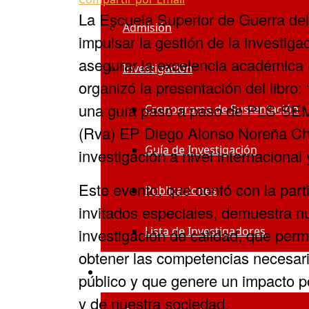
La Escuela Superior de Guerra de
Admisión
impulsar la gestión de la investig
asegurar la excelencia académica 
Investigación
organizó la presentación del libro:
una guía paso a paso de PLS-SEM, 
Cronograma de Sustentación
(Rva) EP Diego Alonso Noreña Ch
Guía de Investigación
investigación a nivel internacional 
Este evento, que contó con la part
Publicaciones
invitados especiales, demuestra n
Lista de Investigadores
investigación de calidad, que permi
obtener las competencias necesaria
Sistemas ESGE
público y que genere un impacto po
y de nuestra sociedad.