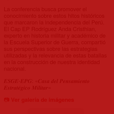
La conferencia busca promover el
conocimiento sobre estos hitos históricos
que marcaron la independencia del Perú.
El Cap EP Rodríguez Anda Cristhian,
experto en historia militar y académico de
la Escuela Superior de Guerra, compartió
sus perspectivas sobre las estrategias
utilizadas y la relevancia de estas batallas
en la construcción de nuestra identidad
nacional.
𝑬𝑺𝑮𝑬-𝑬𝑷𝑮: «𝑪𝒂𝒔𝒂 𝒅𝒆𝒍 𝑷𝒆𝒏𝒔𝒂𝒎𝒊𝒆𝒏𝒕𝒐
𝑬𝒔𝒕𝒓𝒂𝒕𝒆́𝒈𝒊𝒄𝒐 𝑴𝒊𝒍𝒊𝒕𝒂𝒓»
📷
Ver galería de imágenes