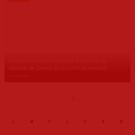
ESGE-EPG rinde homenaje al Servicio de
Material de Guerra en su LXVII aniversario
13/07/2026
L
M
X
J
V
S
D
1
2