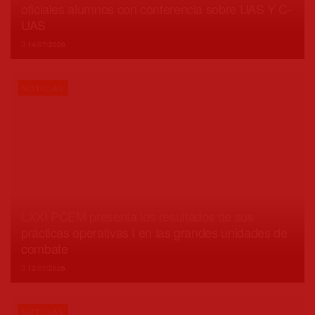
oficiales alumnos con conferencia sobre UAS Y C-
UAS
14/07/2026
NOTICIAS
LXXI PCEM presenta los resultados de sus
prácticas operativas I en las grandes unidades de
combate
13/07/2026
NOTICIAS