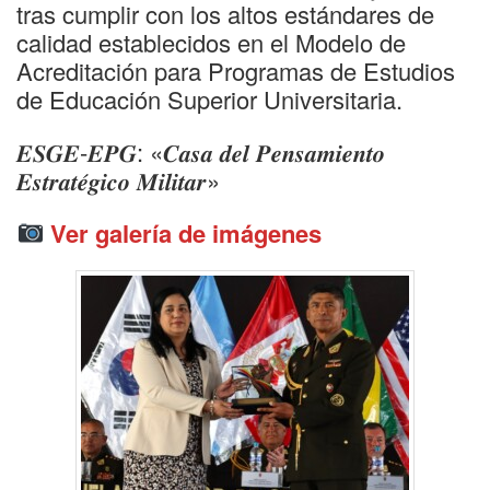
tras cumplir con los altos estándares de
calidad establecidos en el Modelo de
Acreditación para Programas de Estudios
de Educación Superior Universitaria.
𝑬𝑺𝑮𝑬-𝑬𝑷𝑮: «𝑪𝒂𝒔𝒂 𝒅𝒆𝒍 𝑷𝒆𝒏𝒔𝒂𝒎𝒊𝒆𝒏𝒕𝒐
𝑬𝒔𝒕𝒓𝒂𝒕𝒆́𝒈𝒊𝒄𝒐 𝑴𝒊𝒍𝒊𝒕𝒂𝒓»
Ver galería de imágenes