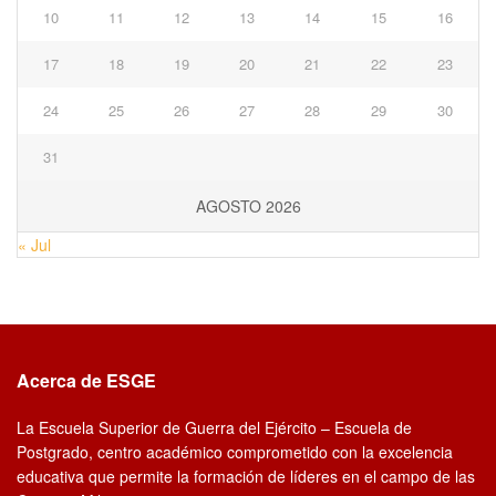
10
11
12
13
14
15
16
17
18
19
20
21
22
23
24
25
26
27
28
29
30
31
AGOSTO 2026
« Jul
Acerca de ESGE
La Escuela Superior de Guerra del Ejército – Escuela de
Postgrado, centro académico comprometido con la excelencia
educativa que permite la formación de líderes en el campo de las