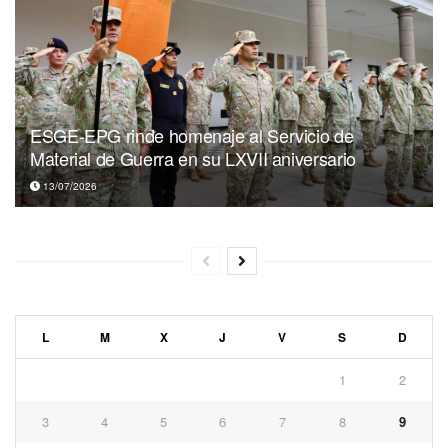
ESGE-EPG rinde homenaje al Servicio de
Material de Guerra en su LXVII aniversario
13/07/2026
L
M
X
J
V
S
D
1
2
3
4
5
6
7
8
9