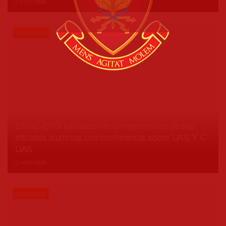
21/07/2026
NOTICIAS
ESGE-EPG fortalece las competencias de sus
oficiales alumnos con conferencia sobre UAS Y C-
UAS
14/07/2026
NOTICIAS