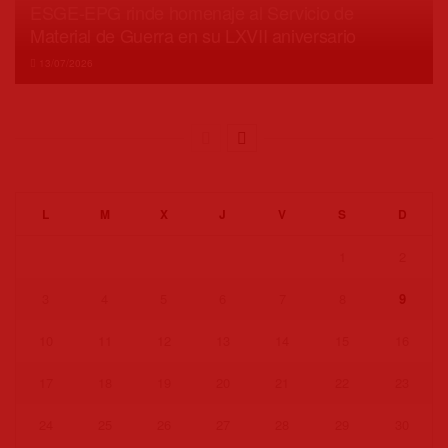
ESGE-EPG rinde homenaje al Servicio de
Material de Guerra en su LXVII aniversario
13/07/2026
L
M
X
J
V
S
D
1
2
3
4
5
6
7
8
9
10
11
12
13
14
15
16
17
18
19
20
21
22
23
24
25
26
27
28
29
30