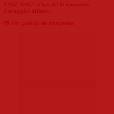
𝑬𝑺𝑮𝑬-𝑬𝑷𝑮: «𝑪𝒂𝒔𝒂 𝒅𝒆𝒍 𝑷𝒆𝒏𝒔𝒂𝒎𝒊𝒆𝒏𝒕𝒐
𝑬𝒔𝒕𝒓𝒂𝒕𝒆́𝒈𝒊𝒄𝒐 𝑴𝒊𝒍𝒊𝒕𝒂𝒓»
📷
Ver galería de imágenes