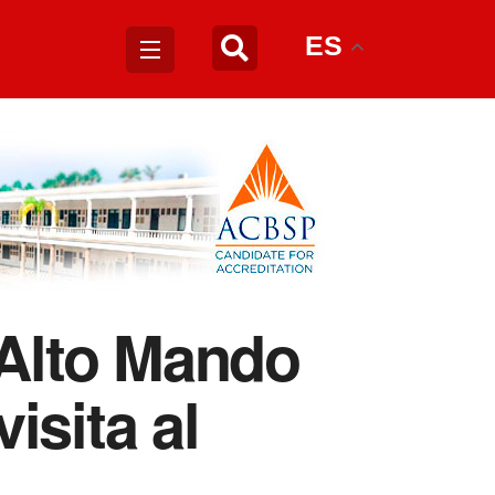
ES
 Alto Mando
isita al