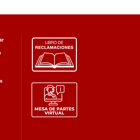
ar
a
s