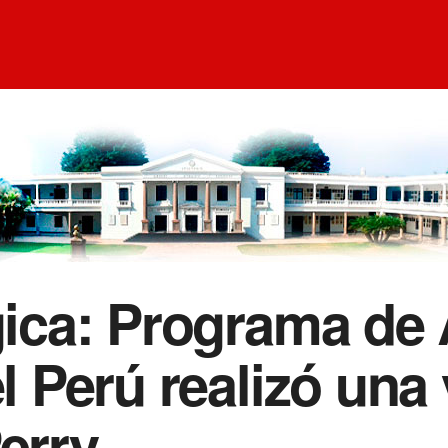
égica: Programa de
l Perú realizó una v
erry