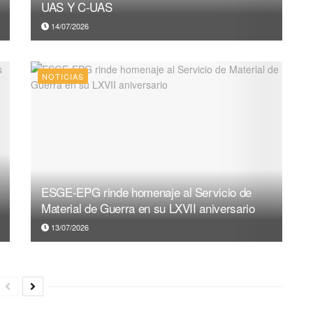
UAS Y C-UAS
14/07/2026
NOTICIAS
ESGE-EPG rinde homenaje al Servicio de
Material de Guerra en su LXVII aniversario
13/07/2026