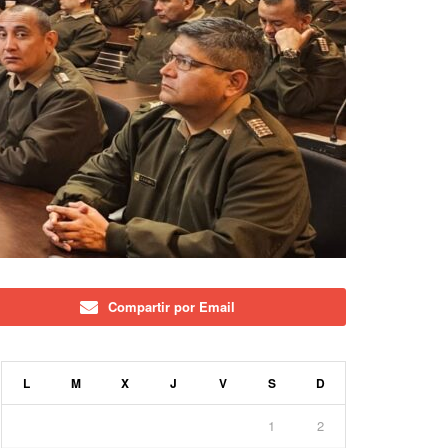
Compartir por Email
L
M
X
J
V
S
D
1
2