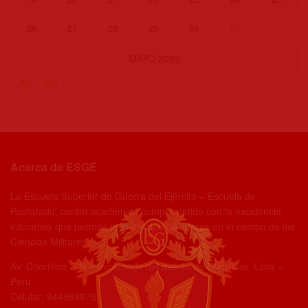
26
27
28
29
30
31
MAYO 2025
« Abr
Jun »
Acerca de ESGE
La Escuela Superior de Guerra del Ejército – Escuela de
Postgrado, centro académico comprometido con la excelencia
educativa que permite la formación de líderes en el campo de las
Ciencias Militares.
Av. Chorrillos S/N – Explanada del distrito de Chorrillos Lima –
Perú
Celular: 944988875