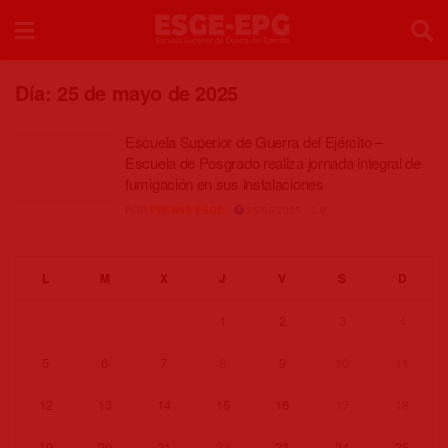
Día:
25 de mayo de 2025
Escuela Superior de Guerra del Ejército –
Escuela de Posgrado realiza jornada integral de
fumigación en sus instalaciones
POR
PRENSA ESGE
25/05/2025
0
L
M
X
J
V
S
D
1
2
3
4
5
6
7
8
9
10
11
12
13
14
15
16
17
18
19
20
21
22
23
24
25