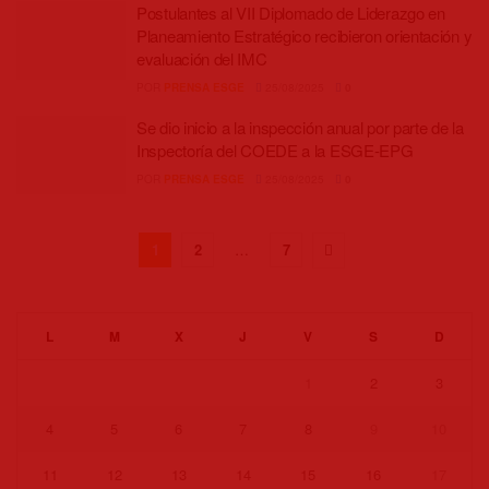
Postulantes al VII Diplomado de Liderazgo en
Planeamiento Estratégico recibieron orientación y
evaluación del IMC
POR
PRENSA ESGE
25/08/2025
0
Se dio inicio a la inspección anual por parte de la
Inspectoría del COEDE a la ESGE-EPG
POR
PRENSA ESGE
25/08/2025
0
1
2
…
7
L
M
X
J
V
S
D
1
2
3
4
5
6
7
8
9
10
11
12
13
14
15
16
17