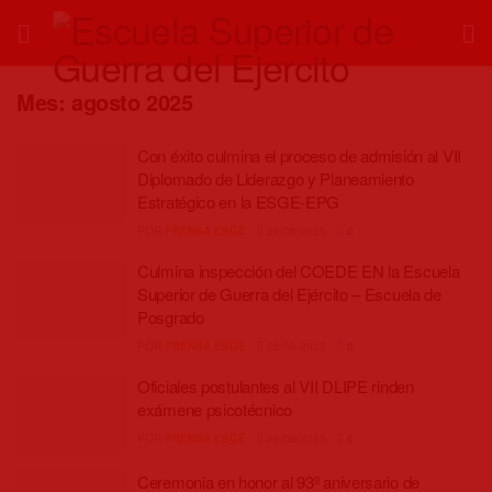
Mes:
agosto 2025
Con éxito culmina el proceso de admisión al VII
Diplomado de Liderazgo y Planeamiento
Estratégico en la ESGE-EPG
POR
PRENSA ESGE
29/08/2025
0
Culmina inspección del COEDE EN la Escuela
Superior de Guerra del Ejército – Escuela de
Posgrado
POR
PRENSA ESGE
28/08/2025
0
Oficiales postulantes al VII DLIPE rinden
exámene psicotécnico
POR
PRENSA ESGE
28/08/2025
0
Ceremonia en honor al 93º aniversario de