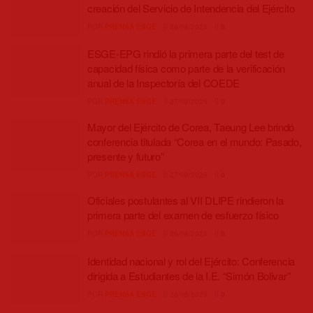
creación del Servicio de Intendencia del Ejército
POR
PRENSA ESGE
28/08/2025
0
ESGE-EPG rindió la primera parte del test de
capacidad física como parte de la verificación
anual de la Inspectoría del COEDE
POR
PRENSA ESGE
27/08/2025
0
Mayor del Ejército de Corea, Taeung Lee brindó
conferencia titulada “Corea en el mundo: Pasado,
presente y futuro”
POR
PRENSA ESGE
27/08/2025
0
Oficiales postulantes al VII DLIPE rindieron la
primera parte del examen de esfuerzo físico
POR
PRENSA ESGE
26/08/2025
0
Identidad nacional y rol del Ejército: Conferencia
dirigida a Estudiantes de la I.E. “Simón Bolivar”
POR
PRENSA ESGE
26/08/2025
0