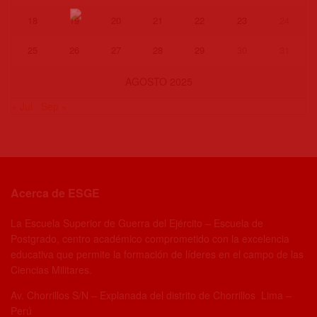
18
19
20
21
22
23
24
25
26
27
28
29
30
31
AGOSTO 2025
« Jul
Sep »
Acerca de ESGE
La Escuela Superior de Guerra del Ejército – Escuela de
Postgrado, centro académico comprometido con la excelencia
educativa que permite la formación de líderes en el campo de las
Ciencias Militares.
Av. Chorrillos S/N – Explanada del distrito de Chorrillos Lima –
Perú