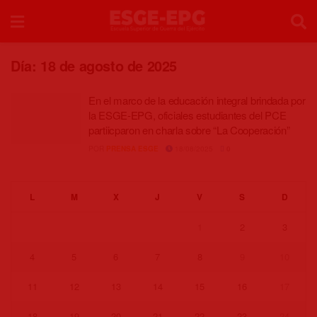
Día:
18 de agosto de 2025
En el marco de la educación integral brindada por
la ESGE-EPG, oficiales estudiantes del PCE
partiicparon en charla sobre “La Cooperación”
POR
PRENSA ESGE
18/08/2025
0
L
M
X
J
V
S
D
1
2
3
4
5
6
7
8
9
10
11
12
13
14
15
16
17
18
19
20
21
22
23
24