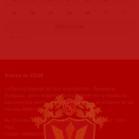
25
26
27
28
29
30
31
AGOSTO 2025
« Jul
Sep »
Acerca de ESGE
La Escuela Superior de Guerra del Ejército – Escuela de
Postgrado, centro académico comprometido con la excelencia
educativa que permite la formación de líderes en el campo de las
Ciencias Militares.
Av. Chorrillos S/N – Explanada del distrito de Chorrillos Lima –
Perú
Celular: 944988875