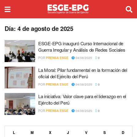
Día:
4 de agosto de 2025
ESGE-EPG inauguró Curso Internacional de
Guerra Irregular y Análisis de Redes Sociales
POR
PRENSA ESGE
04/08/2025
0
La Moral: Pilar fundamental en la formación del
oficial del Ejército del Perú
POR
PRENSA ESGE
04/08/2025
0
La iniciativa: Valor clave para el liderazgo en el
Ejército del Perú
POR
PRENSA ESGE
04/08/2025
0
L
M
X
J
V
S
D