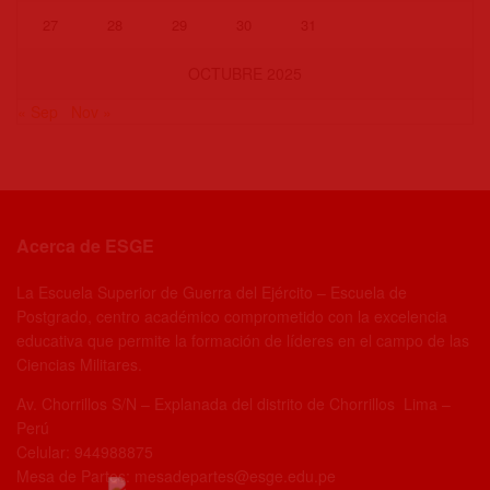
27
28
29
30
31
OCTUBRE 2025
« Sep
Nov »
Acerca de ESGE
La Escuela Superior de Guerra del Ejército – Escuela de
Postgrado, centro académico comprometido con la excelencia
educativa que permite la formación de líderes en el campo de las
Ciencias Militares.
Av. Chorrillos S/N – Explanada del distrito de Chorrillos Lima –
Perú
Celular: 944988875
Mesa de Partes: mesadepartes@esge.edu.pe