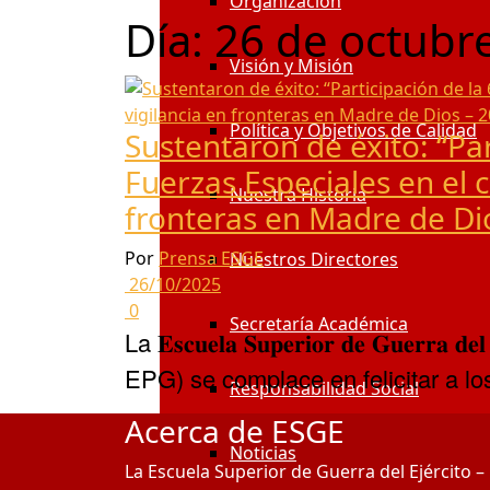
Organización
Día:
26 de octubr
Visión y Misión
Política y Objetivos de Calidad
Sustentaron de éxito: “Pa
Fuerzas Especiales en el c
Nuestra Historia
fronteras en Madre de Di
Por
Prensa ESGE
Nuestros Directores
26/10/2025
0
Secretaría Académica
La 𝐄𝐬𝐜𝐮𝐞𝐥𝐚 𝐒𝐮𝐩𝐞𝐫𝐢𝐨𝐫 𝐝𝐞 𝐆𝐮𝐞𝐫𝐫𝐚 𝐝𝐞
EPG) se complace en felicitar a los 𝐛𝐚𝐜𝐡𝐢
Responsabilidad Social
Acerca de ESGE
Noticias
La Escuela Superior de Guerra del Ejército –