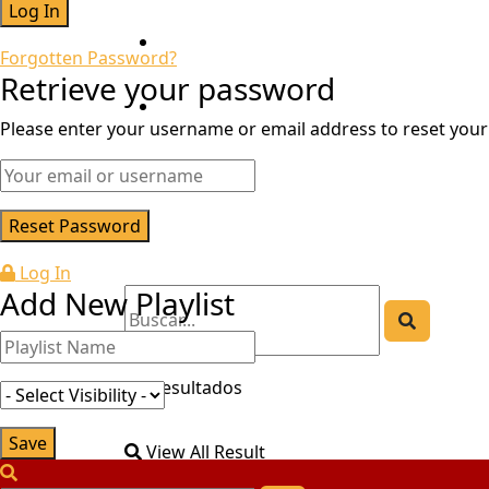
Transparencia
Forgotten Password?
Retrieve your password
Certificaciones
Please enter your username or email address to reset you
Mesa De Partes
Log In
Add New Playlist
Sin resultados
View All Result