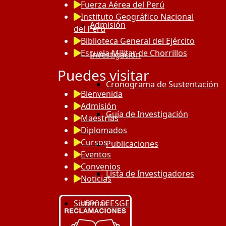
Fuerza Aérea del Perú
Instituto Geográfico Nacional
Admisión
del Perú
Biblioteca General del Ejército
Escuela Militar de Chorrillos
Investigación
Puedes visitar
Cronograma de Sustentación
Bienvenida
Admisión
Guía de Investigación
Maestrías
Diplomados
Cursos
Publicaciones
Eventos
Convenios
Lista de Investigadores
Noticias
Sistemas ESGE