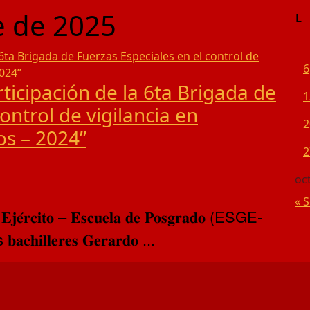
e de 2025
L
6
rticipación de la 6ta Brigada de
1
ontrol de vigilancia en
2
os – 2024”
2
oc
« 
𝐥 𝐄𝐣𝐞́𝐫𝐜𝐢𝐭𝐨 – 𝐄𝐬𝐜𝐮𝐞𝐥𝐚 𝐝𝐞 𝐏𝐨𝐬𝐠𝐫𝐚𝐝𝐨 (ESGE-
𝐥𝐥𝐞𝐫𝐞𝐬 𝐆𝐞𝐫𝐚𝐫𝐝𝐨 ...