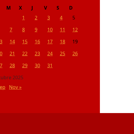
M
X
J
V
S
D
1
2
3
4
5
7
8
9
10
11
12
3
14
15
16
17
18
19
0
21
22
23
24
25
26
7
28
29
30
31
tubre 2025
Sep
Nov »