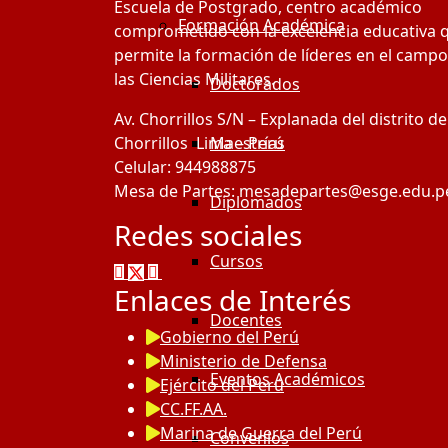
Escuela de Postgrado, centro académico
Formación Académica
comprometido con la excelencia educativa 
permite la formación de líderes en el campo
las Ciencias Militares.
Doctorados
Av. Chorrillos S/N – Explanada del distrito de
Chorrillos Lima – Perú
Maestrías
Celular: 944988875
Mesa de Partes: mesadepartes@esge.edu.p
Diplomados
Redes sociales
Cursos
Enlaces de Interés
Docentes
Gobierno del Perú
Ministerio de Defensa
Eventos Académicos
Ejército del Perú
CC.FF.AA.
Marina de Guerra del Perú
Convenios