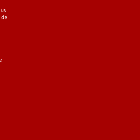
que
 de
e