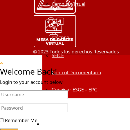
Campus Virtual
SGA
SISEPER
© 2023 Todos los derechos Reservados
SEICE
Welcome Back!
Control Documentario
Login to your account below
Geovisor ESGE – EPG
Centro De Información
Remember Me
Alumni