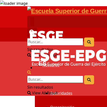
Sin resultados
Menú
View All Result
ES
Nosotros
Bienvenida
Sin resultados
View All Result
Autoridades