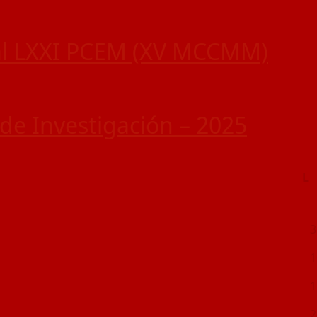
al LXXI PCEM (XV MCCMM)
de Investigación – 2025
L
3
1
1
2