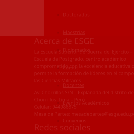
Doctorados
Maestrías
Acerca de ESGE
Diplomados
La Escuela Superior de Guerra del Ejército –
Escuela de Postgrado, centro académico
comprometido con la excelencia educativa 
Cursos
permite la formación de líderes en el campo
las Ciencias Militares.
Docentes
Av. Chorrillos S/N – Explanada del distrito de
Chorrillos Lima – Perú
Eventos Académicos
Celular: 944988875
Mesa de Partes: mesadepartes@esge.edu.p
Convenios
Redes sociales