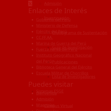
Admisión
Enlaces de Interés
Investigación
Gobierno del Perú
Ministerio de Defensa
Ejército del Perú
Cronograma de Sustentación
CC.FF.AA.
Marina de Guerra del Perú
Guía de Investigación
Fuerza Aérea del Perú
Instituto Geográfico Nacional
del Perú
Publicaciones
Biblioteca General del Ejército
Escuela Militar de Chorrillos
Lista de Investigadores
Puedes visitar
Sistemas ESGE
Bienvenida
Admisión
Maestrías
Campus Virtual
Diplomados