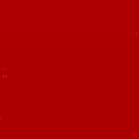
3
ag
« J
que
 de
e