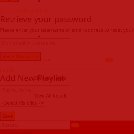
Transparencia
Forgotten Password?
Retrieve your password
Certificaciones
Please enter your username or email address to reset you
Mesa De Partes
Log In
Add New Playlist
Sin resultados
View All Result
Sin resultados