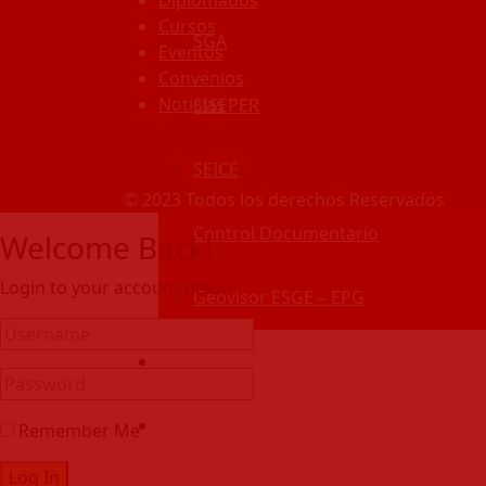
Cursos
SGA
Eventos
Convenios
Noticias
SISEPER
SEICE
© 2023 Todos los derechos Reservados
Control Documentario
Welcome Back!
Login to your account below
Geovisor ESGE – EPG
Centro De Información
Alumni
Remember Me