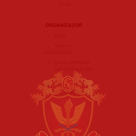
Virtual
ORGANIZADOR
ESGE
Teléfono
+51956875959
Correo electrónico
eventos@esge.edu.
pe
Web
http://esge.edu.pe