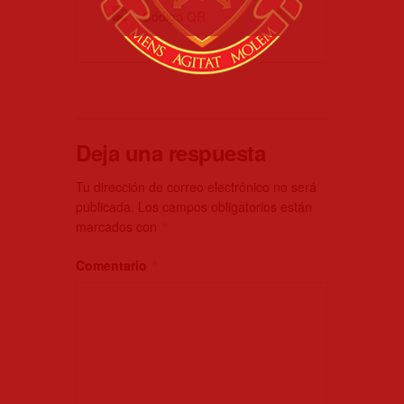
Deja una respuesta
Tu dirección de correo electrónico no será
publicada.
Los campos obligatorios están
marcados con
*
Comentario
*