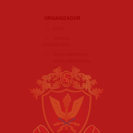
ORGANIZADOR
ESGE
Teléfono
+51956875959
Correo electrónico
eventos@esge.edu.
pe
Web
http://esge.edu.pe