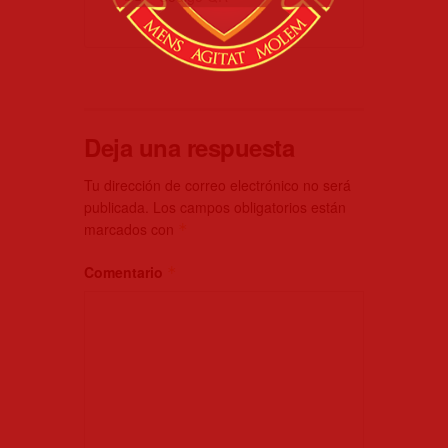
Deja una respuesta
Tu dirección de correo electrónico no será
publicada.
Los campos obligatorios están
marcados con
*
Comentario
*