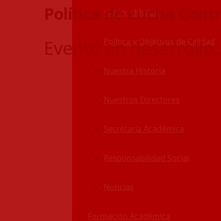
Política de Lucha Contr
Visión y Misión
Evento en desarrollo
Política y Objetivos de Calidad
Nuestra Historia
Nuestros Directores
Secretaría Académica
Responsabilidad Social
Noticias
Formación Académica