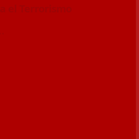
a el Terrorismo
…