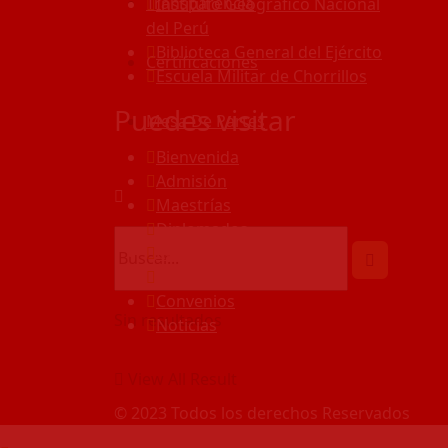
Transparencia
Instituto Geográfico Nacional
del Perú
Biblioteca General del Ejército
Certificaciones
Escuela Militar de Chorrillos
Puedes visitar
Mesa De Partes
Bienvenida
Admisión
Maestrías
Diplomados
Cursos
Eventos
Convenios
Sin resultados
Noticias
View All Result
© 2023 Todos los derechos Reservados