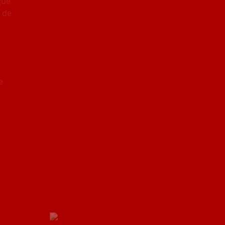
que
 de
e