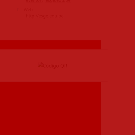
eventos@esge.edu.pe
Web
http://esge.edu.pe