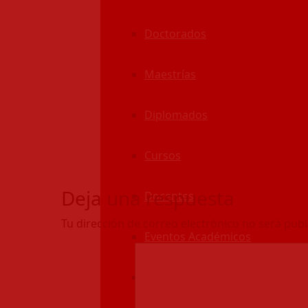
Doctorados
Maestrías
Diplomados
Cursos
Deja una respuesta
Docentes
Tu dirección de correo electrónico no será publ
Eventos Académicos
Convenios