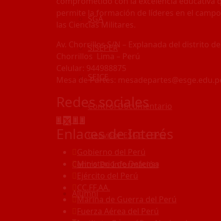
comprometido con la excelencia educativa 
permite la formación de líderes en el campo
SGA
las Ciencias Militares.
Av. Chorrillos S/N – Explanada del distrito de
SISEPER
Chorrillos Lima – Perú
Celular: 944988875
SEICE
Mesa de Partes: mesadepartes@esge.edu.p
Redes sociales
Control Documentario
Enlaces de Interés
Geovisor ESGE – EPG
Gobierno del Perú
Ministerio de Defensa
Centro De Información
Ejército del Perú
CC.FF.AA.
Alumni
Marina de Guerra del Perú
Fuerza Aérea del Perú