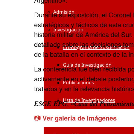
Admisión
Durante su exposición, el Coronel
estratégicos y tácticos de esta cruc
Investigación
historia militar de América del Su
detallado sobre las decisiones toma
Cronograma de Sustentación
de la batalla en el contexto de la
Guía de Investigación
La conferencia fue bien recibida po
activamente en el debate posterior
Publicaciones
tratados y en la relevancia históri
Lista de Investigadores
𝑬𝑺𝑮𝑬-𝑬𝑷𝑮: «𝑪𝒂𝒔𝒂 𝒅𝒆𝒍 𝑷𝒆𝒏𝒔𝒂𝒎𝒊𝒆𝒏𝒕𝒐 𝑬
📷
Ver galería de imágenes
Sistemas ESGE