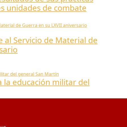
des unidades de combate
al Servicio de Material de
sario
la educación militar del