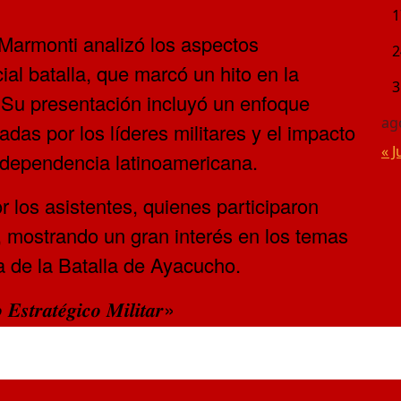
1
 Marmonti analizó los aspectos
2
ial batalla, que marcó un hito en la
3
r. Su presentación incluyó un enfoque
ag
das por los líderes militares y el impacto
« J
 independencia latinoamericana.
r los asistentes, quienes participaron
, mostrando un gran interés en los temas
ca de la Batalla de Ayacucho.
𝒕𝒓𝒂𝒕𝒆́𝒈𝒊𝒄𝒐 𝑴𝒊𝒍𝒊𝒕𝒂𝒓»