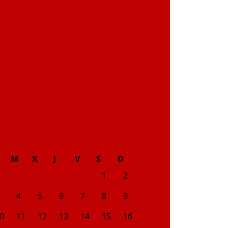
M
X
J
V
S
D
1
2
4
5
6
7
8
9
0
11
12
13
14
15
16