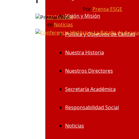
Por
Prensa ESGE
Visión y Misión
22/10/2024
en
Noticias
Política y Objetivos de Calidad
Nuestra Historia
Nuestros Directores
Secretaría Académica
Responsabilidad Social
Noticias