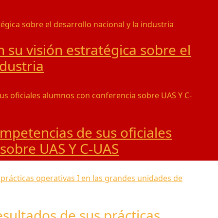
 su visión estratégica sobre el
ndustria
mpetencias de sus oficiales
 sobre UAS Y C-UAS
sultados de sus prácticas