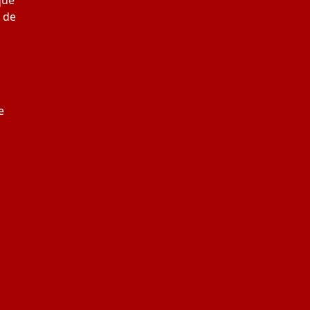
que
 de
e