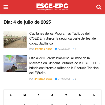
Día:
4 de julio de 2025
Capitanes de los Programas Tácticos del
COEDE rindieron la segunda parte del test de
capacidad física
POR
PRENSA ESGE
04/07/2025
0
Oficial del Ejército brasileño, alumno de la
Maestría en Ciencias Militares de la ESGE-EPG
brindó conferencia militar de la Escuela Técnica
del Ejército
POR
PRENSA ESGE
04/07/2025
0
L
M
X
J
V
S
D
1
2
3
4
5
6