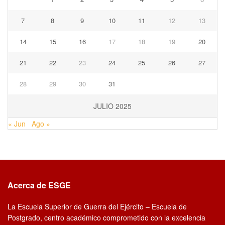
7
8
9
10
11
12
13
14
15
16
17
18
19
20
21
22
23
24
25
26
27
28
29
30
31
JULIO 2025
« Jun
Ago »
Acerca de ESGE
La Escuela Superior de Guerra del Ejército – Escuela de
Postgrado, centro académico comprometido con la excelencia