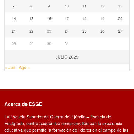
7
8
9
10
11
12
13
14
15
16
17
18
19
20
21
22
23
24
25
26
27
28
29
30
31
JULIO 2025
« Jun
Ago »
Acerca de ESGE
La Escuela Superior de Guerra del Ejército – Escuela de
Postgrado, centro académico comprometido con la excelencia
educativa que permite la formación de líderes en el campo de las