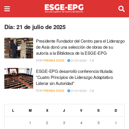
Día:
21 de julio de 2025
Presidente Fundador del Centro para el Liderazgo
de Asia donó una selección de obras de su
autoría a la Biblioteca de la ESGE-EPG
POR
PRENSA ESGE
21/07/2025
0
ESGE-EPG desarrolló conferencia titulada:
“Cuatro Principios de Liderazgo Adaptativo:
Liderar sin Autoridad”
POR
PRENSA ESGE
21/07/2025
0
L
M
X
J
V
S
D
1
2
3
4
5
6