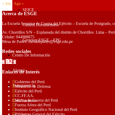
« Jun
Ago »
SEICE
Acerca de ESGE
La Escuela Superior de Guerra del Ejército – Escuela de Postgrado, c
Control Documentario
Av. Chorrillos S/N – Explanada del distrito de Chorrillos Lima – Per
Celular: 944988875
Geovisor ESGE – EPG
Mesa de Partes: mesadepartes@esge.edu.pe
Redes sociales
Centro De Información
Alumni
Enlaces de Interés
Gobierno del Perú
Transparencia
Ministerio de Defensa
Ejército del Perú
CC.FF.AA.
Marina de Guerra del Perú
Certificaciones
Fuerza Aérea del Perú
Instituto Geográfico Nacional del Perú
Biblioteca General del Ejército