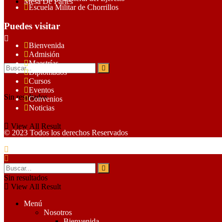
Mesa De Partes
Escuela Militar de Chorrillos
Puedes visitar
Bienvenida
Admisión
Maestrías
Diplomados
Cursos
Eventos
Sin resultados
Convenios
Noticias
View All Result
© 2023 Todos los derechos Reservados
Sin resultados
View All Result
Menú
Nosotros
Bienvenida