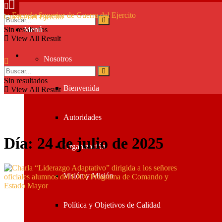
Sin resultados
Menú
View All Result
Nosotros
Sin resultados
Bienvenida
View All Result
Autoridades
Día:
24 de julio de 2025
Organización
Visión y Misión
Política y Objetivos de Calidad