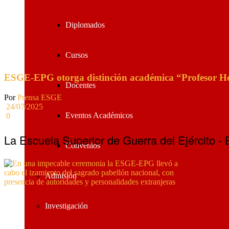
Diplomados
Cursos
ESGE-EPG otorga distinción académica “Profesor Hon
Docentes
Por
Prensa ESGE
24/07/2025
Eventos Académicos
0
La Escuela Superior de Guerra del Ejército -
Convenios
Admisión
Investigación