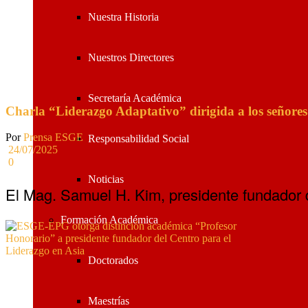
Nuestra Historia
Nuestros Directores
Secretaría Académica
Charla “Liderazgo Adaptativo” dirigida a los seño
Por
Prensa ESGE
Responsabilidad Social
24/07/2025
0
Noticias
El Mag. Samuel H. Kim, presidente fundador de
Formación Académica
Doctorados
Maestrías