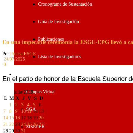
Cronograma de Sustentación
Guía de Investigación
Publicaciones
En una impecable ceremonia la ESGE-EPG llevó a cabo
Por
Prensa ESGE
Lista de Investigadores
24/07/2025
0
Sistemas ESGE
En el patio de honor de la Escuela Superior 
Campus Virtual
julio 2025
L
M
X
J
V
S
D
1
2
3
4
5
6
SGA
7
8
9
10
11
12
13
14
15
16
17
18
19
20
21
22
23
24
25
26
27
SISEPER
28
29
30
31