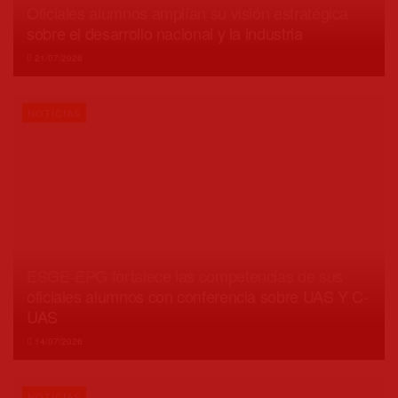
Oficiales alumnos amplían su visión estratégica
sobre el desarrollo nacional y la industria
21/07/2026
NOTICIAS
ESGE-EPG fortalece las competencias de sus
oficiales alumnos con conferencia sobre UAS Y C-
UAS
14/07/2026
NOTICIAS