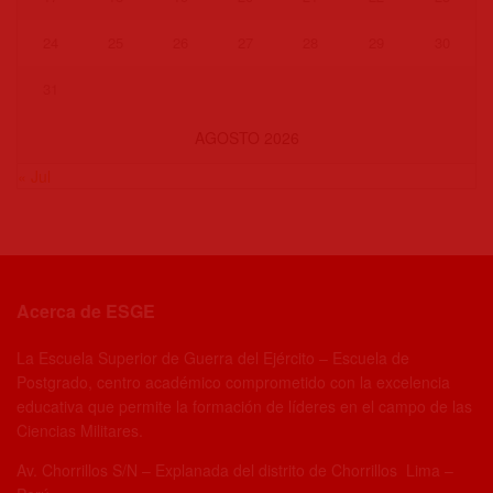
24
25
26
27
28
29
30
31
AGOSTO 2026
« Jul
Acerca de ESGE
La Escuela Superior de Guerra del Ejército – Escuela de
Postgrado, centro académico comprometido con la excelencia
educativa que permite la formación de líderes en el campo de las
Ciencias Militares.
Av. Chorrillos S/N – Explanada del distrito de Chorrillos Lima –