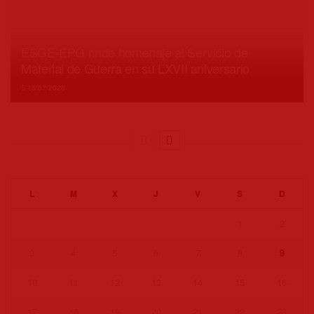
ESGE-EPG rinde homenaje al Servicio de
Material de Guerra en su LXVII aniversario
13/07/2026
L
M
X
J
V
S
D
1
2
3
4
5
6
7
8
9
10
11
12
13
14
15
16
17
18
19
20
21
22
23