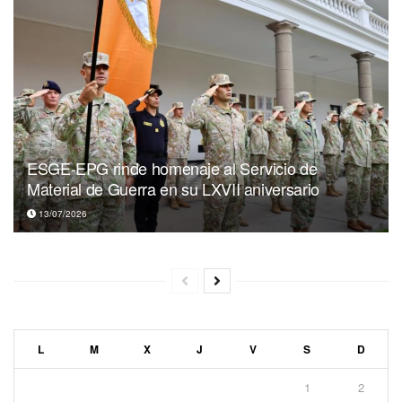
ESGE-EPG rinde homenaje al Servicio de
Material de Guerra en su LXVII aniversario
13/07/2026
L
M
X
J
V
S
D
1
2