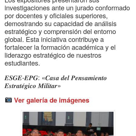
investigaciones ante un jurado conformado
por docentes y oficiales superiores,
demostrando su capacidad de análisis
estratégico y comprensión del entorno
global. Esta iniciativa contribuye a
fortalecer la formación académica y el
liderazgo estratégico de nuestros
estudiantes.
𝑬𝑺𝑮𝑬-𝑬𝑷𝑮: «𝑪𝒂𝒔𝒂 𝒅𝒆𝒍 𝑷𝒆𝒏𝒔𝒂𝒎𝒊𝒆𝒏𝒕𝒐
𝑬𝒔𝒕𝒓𝒂𝒕𝒆́𝒈𝒊𝒄𝒐 𝑴𝒊𝒍𝒊𝒕𝒂𝒓»
Ver galería de imágenes