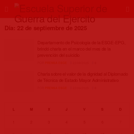
Día:
22 de septiembre de 2025
Departamento de Psicología de la ESGE-EPG,
brindó charla en el marco del mes de la
prevención del suicidio
POR
PRENSA ESGE
22/09/2025
0
Charla sobre el valor de la dignidad al Diplomado
de Técnica de Estado Mayor Administrativo
POR
PRENSA ESGE
22/09/2025
0
L
M
X
J
V
S
D
1
2
3
4
5
6
7