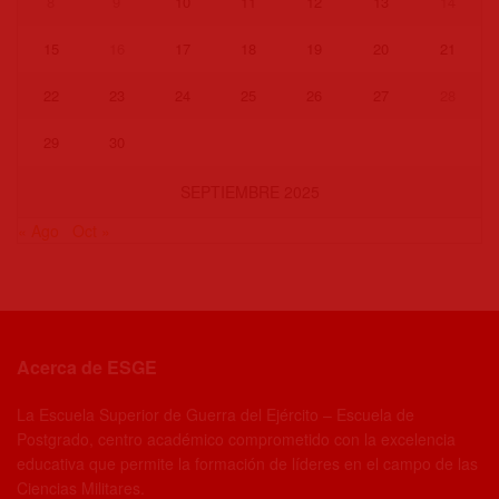
8
9
10
11
12
13
14
15
16
17
18
19
20
21
22
23
24
25
26
27
28
29
30
SEPTIEMBRE 2025
« Ago
Oct »
Acerca de ESGE
La Escuela Superior de Guerra del Ejército – Escuela de
Postgrado, centro académico comprometido con la excelencia
educativa que permite la formación de líderes en el campo de las
Ciencias Militares.